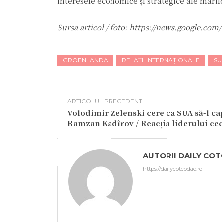
interesele economice și strategice ale maril
Sursa articol / foto: https://news.google
GROENLANDA
RELAȚII INTERNAȚIONALE
SU
ARTICOLUL PRECEDENT
Volodimir Zelenski cere ca SUA să-l ca
Ramzan Kadîrov / Reacția liderului ce
AUTORII DAILY CO
https://dailycotcodac.ro