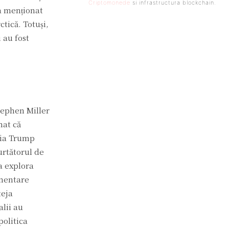
Criptomonede
si infrastructura blockchain.
 a menționat
tică. Totuși,
 au fost
Stephen Miller
mat că
ația Trump
urtătorul de
a explora
imentare
teja
alii au
politica