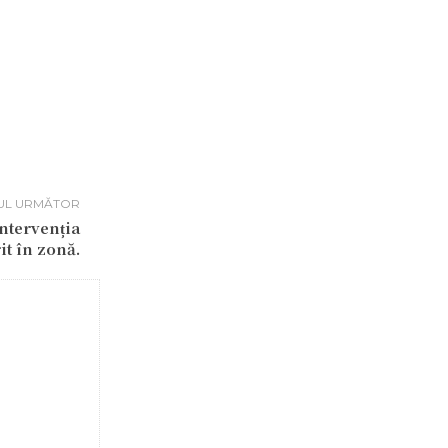
UL URMĂTOR
intervenția
it în zonă.