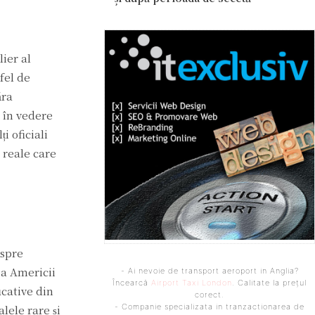
ier al
fel de
ăra
 în vedere
i oficiali
 reale care
espre
 a Americii
- Ai nevoie de transport aeroport in Anglia?
Încearcă
Airport Taxi London
. Calitate la prețul
icative din
corect.
- Companie specializata in tranzactionarea de
lele rare și