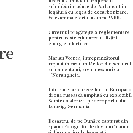
Reacția Comisiei Europene la
schimbările aduse de Parlament în
legătură cu legea de decarbonizare.
Va examina efectul asupra PNRR.
Guvernul pregătește o reglementare
pentru restricționarea utilizării
energiei electrice.
re
Marian Voinea, întreprinzătorul
reținut în cazul mitărilor din sectorul
armamentului, are conexiuni cu
‘Ndrangheta.
Infiltrare fără precedent în Europa: o
dronă rusească umplută cu explozibil
Semtex a aterizat pe aeroportul din
Leipzig, Germania
Dezastrul de pe Dunăre capturat din
spațiu: Fotografii ale fluviului înainte
și după perioada de secetă