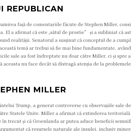
I REPUBLICAN
umirea față de comentariile făcute de Stephen Miller, consil
 El a afirmat că este „sătul de prostie” și a subliniat că ast
pund realității. Senatorul a susținut că conceptul de a cump
e această temă ar trebui să fie mai bine fundamentate, având
ile sale au fost îndreptate nu doar către Miller, ci și spre alț
că aceasta nu face decât să distragă atenția de la problemele
TEPHEN MILLER
dintelui Trump, a generat controverse cu observațiile sale d
ătre Statele Unite. Miller a afirmat că extinderea teritorială
te în trecut și că Groenlanda ar putea aduce beneficii semnif
argumentat că resursele naturale ale insulei, inclusiv minera