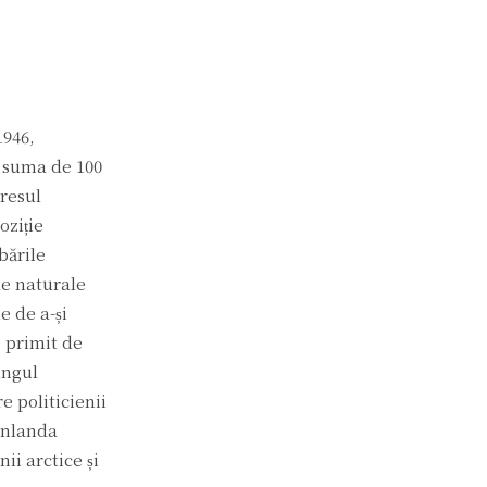
1946,
 suma de 100
eresul
oziție
bările
le naturale
e de a-și
e primit de
ungul
e politicienii
oenlanda
ii arctice și