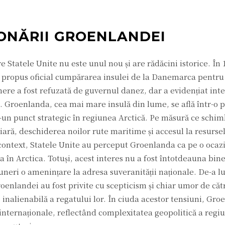
ONĂRII GROENLANDEI
 Statele Unite nu este unul nou și are rădăcini istorice. În 
 propus oficial cumpărarea insulei de la Danemarca pentru
ere a fost refuzată de guvernul danez, dar a evidențiat int
. Groenlanda, cea mai mare insulă din lume, se află într-o p
-un punct strategic în regiunea Arctică. Pe măsură ce schim
ciară, deschiderea noilor rute maritime și accesul la resurse
context, Statele Unite au perceput Groenlanda ca pe o ocazi
ța în Arctica. Totuși, acest interes nu a fost întotdeauna bin
puneri o amenințare la adresa suveranității naționale. De-a l
oenlandei au fost privite cu scepticism și chiar umor de cătr
 inalienabilă a regatului lor. În ciuda acestor tensiuni, Gr
internaționale, reflectând complexitatea geopolitică a regiun