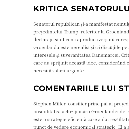
KRITICA SENATORULU
Senatorul republican și-a manifestat nemulț
președintelui Trump, referitor la Groenlanda.
declarații sunt contraproductive și nu cores
Groenlanda este nerealist și că discuțiile p
interesele și suveranitatea Danemarcei. Critic
care au sprijinit această idee, considerând 
necesită soluții urgente.
COMENTARIILE LUI S
Stephen Miller, consilier principal al preșe
posibilitatea achiziționării Groenlandei de c
este o strategie eficientă care a dat rezulta
punct de vedere economic și strategic. El a 