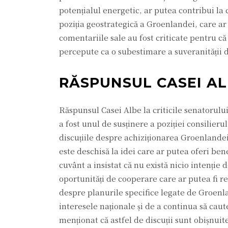
potențialul energetic, ar putea contribui l
poziția geostrategică a Groenlandei, care ar
comentariile sale au fost criticate pentru că 
percepute ca o subestimare a suveranității 
RĂSPUNSUL CASEI A
Răspunsul Casei Albe la criticile senatorului
a fost unul de susținere a poziției consilier
discuțiile despre achiziționarea Groenlandei
este deschisă la idei care ar putea oferi be
cuvânt a insistat că nu există nicio intenț
oportunități de cooperare care ar putea fi r
despre planurile specifice legate de Groenla
interesele naționale și de a continua să caut
menționat că astfel de discuții sunt obișnuite