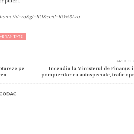
or puteri.
.com/home?hl=ro&gl=RO&ceid=RO%3Aro
VERANITATE
ARTICOL
ptureze pe
Incendiu la Ministerul de Finanțe: 
cen
pompierilor cu autospeciale, trafic opr
TCODAC