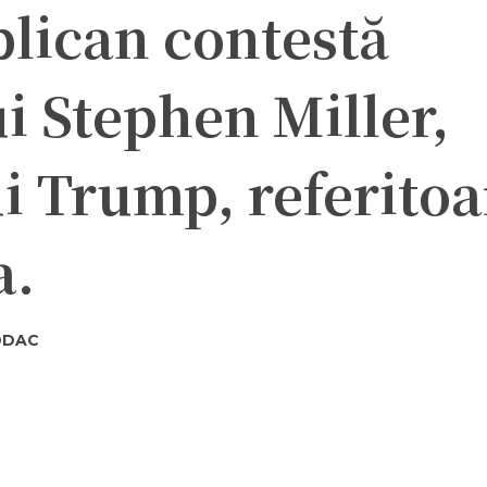
blican contestă
ui Stephen Miller,
ui Trump, referitoa
a.
ODAC
ter
Pinterest
WhatsApp