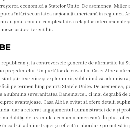
a creșterea economică a Statelor Unite. De asemenea, Miller
 putea întări securitatea națională americană în regiunea Arc
nu au ținut cont de complexitatea relațiilor internaționale și
daneze asupra terenului.
LBE
 republican și la controversele generate de afirmațiile lui 
ului președintelui. Un purtător de cuvânt al Casei Albe a afir
 sunt pur teoretice și exploratorii, subliniind că administr
neficii pe termen lung pentru Statele Unite. De asemenea, p
ie de a submina suveranitatea Danemarcei, ci mai degrabă de 
eciproc avantajoase. Casa Albă a evitat să ofere detalii supl
nda, dar a reiterat angajamentul administrației de a-și pro
e modalități de a stimula economia americană. În plus, ofici
 în cadrul administrației și reflectă o abordare proactivă în 