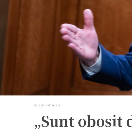
Acasă
Afaceri
„Sunt obosit