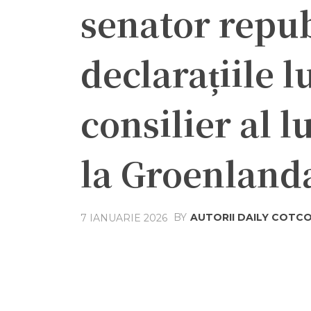
senator repu
declarațiile l
consilier al l
la Groenland
BY
AUTORII DAILY COTC
7 IANUARIE 2026
Acțiune
Facebook
Twit