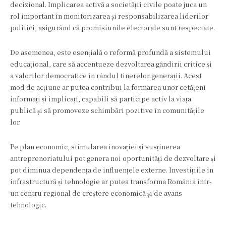
decizional. Implicarea activă a societății civile poate juca un
rol important în monitorizarea și responsabilizarea liderilor
politici, asigurând că promisiunile electorale sunt respectate.
De asemenea, este esențială o reformă profundă a sistemului
educațional, care să accentueze dezvoltarea gândirii critice și
a valorilor democratice în rândul tinerelor generații. Acest
mod de acțiune ar putea contribui la formarea unor cetățeni
informați și implicați, capabili să participe activ la viața
publică și să promoveze schimbări pozitive în comunitățile
lor.
Pe plan economic, stimularea inovației și susținerea
antreprenoriatului pot genera noi oportunități de dezvoltare și
pot diminua dependența de influențele externe. Investițiile în
infrastructură și tehnologie ar putea transforma România într-
un centru regional de creștere economică și de avans
tehnologic.