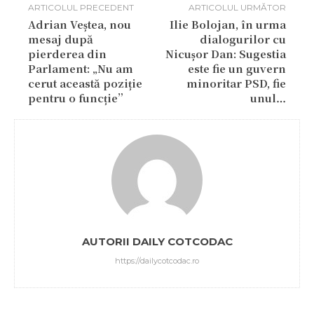
ARTICOLUL PRECEDENT
ARTICOLUL URMĂTOR
Adrian Veștea, nou
Ilie Bolojan, în urma
mesaj după
dialogurilor cu
pierderea din
Nicușor Dan: Sugestia
Parlament: „Nu am
este fie un guvern
cerut această poziție
minoritar PSD, fie
pentru o funcție”
unul…
AUTORII DAILY COTCODAC
https://dailycotcodac.ro