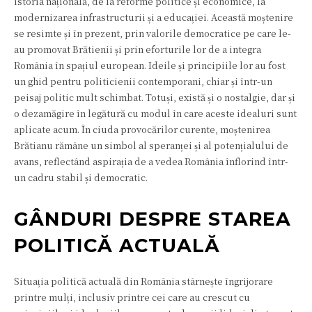
istoria națională, de la reforme politice și economice, la
modernizarea infrastructurii și a educației. Această moștenire
se resimte și în prezent, prin valorile democratice pe care le-
au promovat Brătienii și prin eforturile lor de a integra
România în spațiul european. Ideile și principiile lor au fost
un ghid pentru politicienii contemporani, chiar și într-un
peisaj politic mult schimbat. Totuși, există și o nostalgie, dar și
o dezamăgire în legătură cu modul în care aceste idealuri sunt
aplicate acum. În ciuda provocărilor curente, moștenirea
Brătianu rămâne un simbol al speranței și al potențialului de
avans, reflectând aspirația de a vedea România înflorind într-
un cadru stabil și democratic.
GÂNDURI DESPRE STAREA
POLITICĂ ACTUALĂ
Situația politică actuală din România stârnește îngrijorare
printre mulți, inclusiv printre cei care au crescut cu