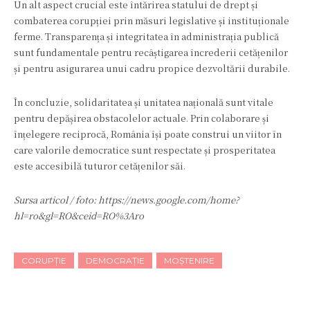
Un alt aspect crucial este întărirea statului de drept și
combaterea corupției prin măsuri legislative și instituționale
ferme. Transparența și integritatea în administrația publică
sunt fundamentale pentru recâștigarea încrederii cetățenilor
și pentru asigurarea unui cadru propice dezvoltării durabile.
În concluzie, solidaritatea și unitatea națională sunt vitale
pentru depășirea obstacolelor actuale. Prin colaborare și
înțelegere reciprocă, România își poate construi un viitor în
care valorile democratice sunt respectate și prosperitatea
este accesibilă tuturor cetățenilor săi.
Sursa articol / foto: https://news.google.com/home?
hl=ro&gl=RO&ceid=RO%3Aro
CORUPȚIE
DEMOCRAȚIE
MOȘTENIRE