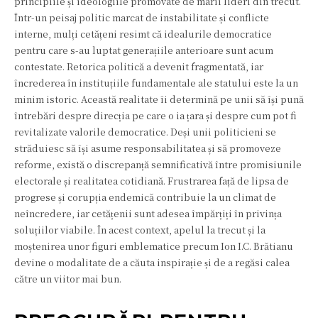
principiile și ideologiile promovate de marii lideri din trecut.
Într-un peisaj politic marcat de instabilitate și conflicte
interne, mulți cetățeni resimt că idealurile democratice
pentru care s-au luptat generațiile anterioare sunt acum
contestate. Retorica politică a devenit fragmentată, iar
încrederea în instituțiile fundamentale ale statului este la un
minim istoric. Această realitate îi determină pe unii să își pună
întrebări despre direcția pe care o ia țara și despre cum pot fi
revitalizate valorile democratice. Deși unii politicieni se
străduiesc să își asume responsabilitatea și să promoveze
reforme, există o discrepanță semnificativă între promisiunile
electorale și realitatea cotidiană. Frustrarea față de lipsa de
progrese și corupția endemică contribuie la un climat de
neîncredere, iar cetățenii sunt adesea împărțiți în privința
soluțiilor viabile. În acest context, apelul la trecut și la
moștenirea unor figuri emblematice precum Ion I.C. Brătianu
devine o modalitate de a căuta inspirație și de a regăsi calea
către un viitor mai bun.