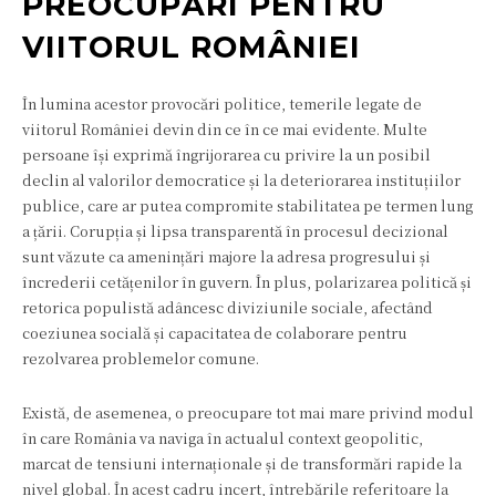
PREOCUPĂRI PENTRU
VIITORUL ROMÂNIEI
În lumina acestor provocări politice, temerile legate de
viitorul României devin din ce în ce mai evidente. Multe
persoane își exprimă îngrijorarea cu privire la un posibil
declin al valorilor democratice și la deteriorarea instituțiilor
publice, care ar putea compromite stabilitatea pe termen lung
a țării. Corupția și lipsa transparentă în procesul decizional
sunt văzute ca amenințări majore la adresa progresului și
încrederii cetățenilor în guvern. În plus, polarizarea politică și
retorica populistă adâncesc diviziunile sociale, afectând
coeziunea socială și capacitatea de colaborare pentru
rezolvarea problemelor comune.
Există, de asemenea, o preocupare tot mai mare privind modul
în care România va naviga în actualul context geopolitic,
marcat de tensiuni internaționale și de transformări rapide la
nivel global. În acest cadru incert, întrebările referitoare la