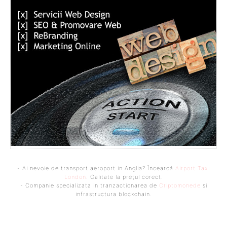
- Ai nevoie de transport aeroport in Anglia? Încearcă
Airport Taxi
London
. Calitate la prețul corect.
- Companie specializata in tranzactionarea de
Criptomonede
si
infrastructura blockchain.