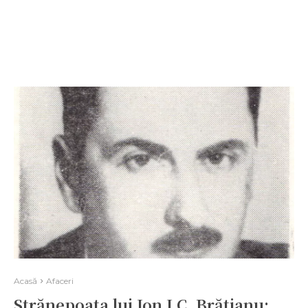
Acasă
Afaceri
Strănepoata lui Ion I.C. Brătianu: