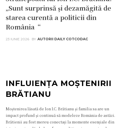
„Sunt surprinsă și dezamăgită de
starea curentă a politicii din
România“
23 IUNIE 2026
BY
AUTORII DAILY COTCODAC
Facebook
Twitter
Pinterest
W
INFLUIENȚA MOȘTENIRII
BRĂTIANU
Moștenirea lăsată de Ion I.C. Brătianu și familia sa are un
impact profund și continuă să modeleze România de astăzi.
Brătienii au fost mereu conectați la momente esențiale din