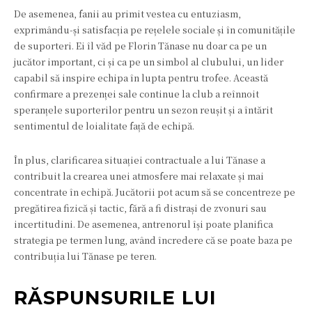
De asemenea, fanii au primit vestea cu entuziasm,
exprimându-și satisfacția pe rețelele sociale și în comunitățile
de suporteri. Ei îl văd pe Florin Tănase nu doar ca pe un
jucător important, ci și ca pe un simbol al clubului, un lider
capabil să inspire echipa în lupta pentru trofee. Această
confirmare a prezenței sale continue la club a reînnoit
speranțele suporterilor pentru un sezon reușit și a întărit
sentimentul de loialitate față de echipă.
În plus, clarificarea situației contractuale a lui Tănase a
contribuit la crearea unei atmosfere mai relaxate și mai
concentrate în echipă. Jucătorii pot acum să se concentreze pe
pregătirea fizică și tactic, fără a fi distrași de zvonuri sau
incertitudini. De asemenea, antrenorul își poate planifica
strategia pe termen lung, având încredere că se poate baza pe
contribuția lui Tănase pe teren.
RĂSPUNSURILE LUI