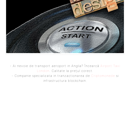
- Ai nevoie de transport aeroport in Anglia? Încearcă
Airport Taxi
London
. Calitate la prețul corect.
- Companie specializata in tranzactionarea de
Criptomonede
si
infrastructura blockchain.
Bine ați venit pe platforma noastră vibrantă de știri și blogging!
Suntem încântați să vă avem alături în această călătorie
captivantă prin lumea informației și a ideilor. Aici, veți