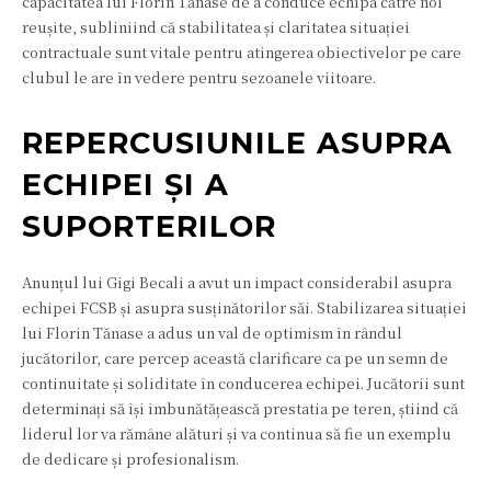
capacitatea lui Florin Tănase de a conduce echipa către noi
reușite, subliniind că stabilitatea și claritatea situației
contractuale sunt vitale pentru atingerea obiectivelor pe care
clubul le are în vedere pentru sezoanele viitoare.
REPERCUSIUNILE ASUPRA
ECHIPEI ȘI A
SUPORTERILOR
Anunțul lui Gigi Becali a avut un impact considerabil asupra
echipei FCSB și asupra susținătorilor săi. Stabilizarea situației
lui Florin Tănase a adus un val de optimism în rândul
jucătorilor, care percep această clarificare ca pe un semn de
continuitate și soliditate în conducerea echipei. Jucătorii sunt
determinați să își îmbunătățească prestatia pe teren, știind că
liderul lor va rămâne alături și va continua să fie un exemplu
de dedicare și profesionalism.