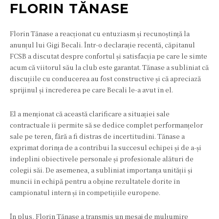
FLORIN TĂNASE
Florin Tănase a reacționat cu entuziasm și recunoștință la
anunțul lui Gigi Becali. Într-o declarație recentă, căpitanul
FCSB a discutat despre confortul și satisfacția pe care le simte
acum că viitorul său la club este garantat. Tănase a subliniat că
discuțiile cu conducerea au fost constructive și că apreciază
sprijinul și încrederea pe care Becali le-a avut în el.
El a menționat că această clarificare a situației sale
contractuale îi permite să se dedice complet performanțelor
sale pe teren, fără a fi distras de incertitudini. Tănase a
exprimat dorința de a contribui la succesul echipei și de a-și
îndeplini obiectivele personale și profesionale alături de
colegii săi. De asemenea, a subliniat importanța unității și
muncii în echipă pentru a obține rezultatele dorite în
campionatul intern și în competițiile europene.
În plus, Florin Tănase a transmis un mesaj de mulțumire