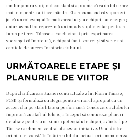
fanilor pentru sprijinul constant și a promis că va da tot ce are
mai bun pentru a-i face mândri. El a recunoscut că suporterii
joacă un rol esențial în motivarea lui și a echipei, iar energia și
entuziasmul lor reprezintă un impuls suplimentar pentru a
lupta pe teren. Tănase a concluzionat prin exprimarea
speranței că împreună, echipa și fanii, vor reuși să scrie noi
capitole de succes în istoria clubului.
URMĂTOARELE ETAPE ȘI
PLANURILE DE VIITOR
După clarificarea situației contractuale a lui Florin Tănase,
FCSB își formulază strategia pentru viitorul apropiat cu un
accent clar pe stabilitate și performanță. Conducerea clubului,
împreună cu staff-ul tehnic, a început să contureze planuri
detaliate pentru a maximiza potențialul echipei, avându-l pe
Tănase ca element central al acestor inițiative. Unul dintre
primii pași constă în întărirea lotului actual, prin menținerea