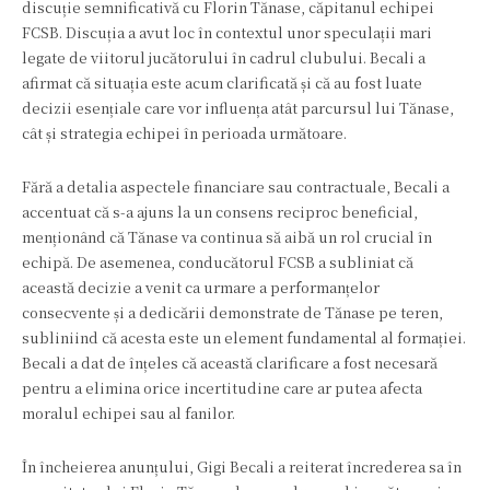
discuție semnificativă cu Florin Tănase, căpitanul echipei
FCSB. Discuția a avut loc în contextul unor speculații mari
legate de viitorul jucătorului în cadrul clubului. Becali a
afirmat că situația este acum clarificată și că au fost luate
decizii esențiale care vor influența atât parcursul lui Tănase,
cât și strategia echipei în perioada următoare.
Fără a detalia aspectele financiare sau contractuale, Becali a
accentuat că s-a ajuns la un consens reciproc beneficial,
menționând că Tănase va continua să aibă un rol crucial în
echipă. De asemenea, conducătorul FCSB a subliniat că
această decizie a venit ca urmare a performanțelor
consecvente și a dedicării demonstrate de Tănase pe teren,
subliniind că acesta este un element fundamental al formației.
Becali a dat de înțeles că această clarificare a fost necesară
pentru a elimina orice incertitudine care ar putea afecta
moralul echipei sau al fanilor.
În încheierea anunțului, Gigi Becali a reiterat încrederea sa în