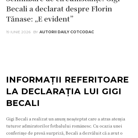
Becali a declarat despre Florin
Tănase: „E evident”
19 IUNIE 2026
BY
AUTORII DAILY COTCODAC
Facebook
Twitter
Pinterest
W
INFORMAȚII REFERITOARE
LA DECLARAȚIA LUI GIGI
BECALI
Gigi Becali a realizat un anunț neașteptat care a atras atenția
tuturor admiratorilor fotbalului românesc. Cu ocazia unei
conferințe de presă surpriză, Becali a dezvăluit că a avut o