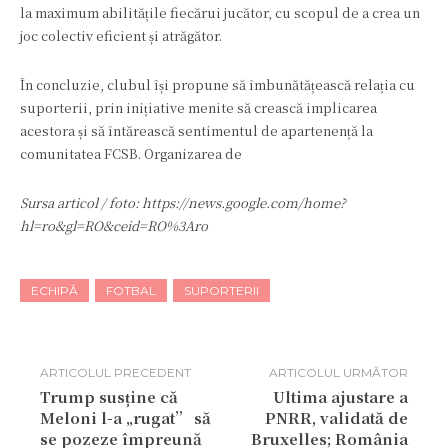
la maximum abilitățile fiecărui jucător, cu scopul de a crea un
joc colectiv eficient și atrăgător.
În concluzie, clubul își propune să îmbunătățească relația cu
suporterii, prin inițiative menite să crească implicarea
acestora și să întărească sentimentul de apartenență la
comunitatea FCSB. Organizarea de
Sursa articol / foto: https://news.google.com/home?
hl=ro&gl=RO&ceid=RO%3Aro
ECHIPĂ
FOTBAL
SUPORTERII
ARTICOLUL PRECEDENT
ARTICOLUL URMĂTOR
Trump susține că
Ultima ajustare a
Meloni l-a „rugat” să
PNRR, validată de
se pozeze împreună
Bruxelles; România