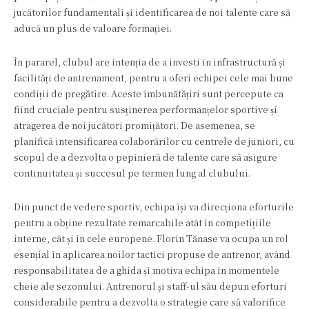
jucătorilor fundamentali și identificarea de noi talente care să
aducă un plus de valoare formației.
În pararel, clubul are intenția de a investi în infrastructură și
facilități de antrenament, pentru a oferi echipei cele mai bune
condiții de pregătire. Aceste îmbunătățiri sunt percepute ca
fiind cruciale pentru susținerea performanțelor sportive și
atragerea de noi jucători promițători. De asemenea, se
planifică intensificarea colaborărilor cu centrele de juniori, cu
scopul de a dezvolta o pepinieră de talente care să asigure
continuitatea și succesul pe termen lung al clubului.
Din punct de vedere sportiv, echipa își va direcționa eforturile
pentru a obține rezultate remarcabile atât în competițiile
interne, cât și în cele europene. Florin Tănase va ocupa un rol
esențial în aplicarea noilor tactici propuse de antrenor, având
responsabilitatea de a ghida și motiva echipa în momentele
cheie ale sezonului. Antrenorul și staff-ul său depun eforturi
considerabile pentru a dezvolta o strategie care să valorifice