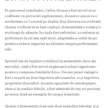
Pe parcursul semifinalei, Carlos Alcaraz a fost nevoit să se
confrunte cu provocări suplimentare, deoarece a jucat cu o
accidentare ce l-a testat pe deplin. Deși durerea era evidentă,
Alcaraz a refuzat să se lase copleșit, demonstrând o voință și o
reziliență de admirat. În ciuda disconfortului, a continuat să
performeze la cel mai înalt nivel, adaptându-și stilul de joc
pentru a reduce impactul accidentării asupra performanței
sale.
Spiritul său de luptător a strălucit în momentele cheie ale
meciului, când a fost nevoit să găsească soluții ingenioase
pentru a compensa limitările fizice. Fiecare punct câștigat a
fost o reușită nu doar împotriva adversarului, ci și împotriva
propriului disconfort. Această capacitate de autodepășire,
chiar și în condiții dificile, a fost admirată de toți cei prezenți
pe teren, fiind un exemplu de curaj și tenacitate.
Alcaraz a demonstrat că nu este doar un jucător talentat, ci și