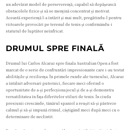
un adevărat model de perseverență, capabil să depășească
obstacolele fizice și să se mențină concentrat și motivat.
Această experiență l-a întărit și mai mult, pregătindu-l pentru
viitoarele provocări pe terenul de tenis și confirmându-i
statutul de luptător neînfricat.
DRUMUL SPRE FINALĂ
Drumul lui Carlos Alcaraz spre finala Australian Open a fost
marcat de o serie de confruntări impresionante care i-au testat
abilitățile și reziliența. În primele runde ale turneului, Alcaraz
a întâlnit adversari puternici, fiecare meci oferind o
oportunitate de a-și perfecționa jocul și de a-și demonstra
versatilitatea în fața diferitelor stiluri de tenis. În ciuda
presiunii crescânde, tânărul spaniol a reușit să-și păstreze
calmul și să-și impună ritmul, câștigând meci după meci cu o
determinare de neclintit.