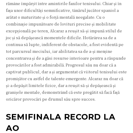
rămâne împărțit între amintirile fanilor tenisului. Chiar și în
fața unor dificultăți semnificative, tânărul jucător spaniol a
arătat o maturitate și o forță mentală neegalate. Cu o
combinație impunătoare de lovituri precise și mobilitate
excepțională pe teren, Alcaraz a reușit să-și impună stilul de
joc și să depășească momentele dificile. Hotărârea sa de a
continua să lupte, indiferent de obstacole, a fost evidentă pe
tot parcursul meciului, iar abilitatea sa de a-și menține
concentrarea și de a găsi resurse interioare pentru a răspunde
provocărilor a fost admirabilă. Progresul său nu doar că a
captivat publicul, dar a și argumentat că viitorul tenisului este
promițător cu astfel de talente emergente. Alcaraz nu doar că
și-a depășit limitele fizice, dar a reușit să-și depășească și
granițele mentale, demonstrând că este pregătit să facă față
oricăror provocări pe drumul său spre succes.
SEMIFINALA RECORD LA
AO