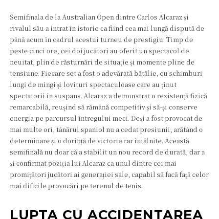
Semifinala de la Australian Open dintre Carlos Alcaraz și
rivalul său a intrat în istorie ca fiind cea mai lungă dispută de
până acum în cadrul acestui turneu de prestigiu. Timp de
peste cinci ore, cei doi jucători au oferit un spectacol de
neuitat, plin de răsturnări de situație și momente pline de
tensiune. Fiecare set a fost o adevărată bătălie, cu schimburi
lungi de mingi și lovituri spectaculoase care au ținut
spectatorii în suspans. Alcaraz a demonstrat o rezistență fizică
remarcabilă, reușind să rămână competitiv și să-și conserve
energia pe parcursul întregului meci. Deși a fost provocat de
mai multe ori, tânărul spaniol nu a cedat presiunii, arătând o
determinare și o dorință de victorie rar întâlnite. Această
semifinală nu doar că a stabilit un nou record de durată, dar a
și confirmat poziția lui Alcaraz ca unul dintre cei mai
promițători jucători ai generației sale, capabil să facă față celor
mai dificile provocări pe terenul de tenis.
LUPTA CU ACCIDENTAREA