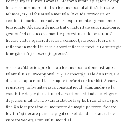
Pe măsură ce turneul avansa, Alcaraz a întâlnit jucători de top,
fiecare confruntare fiind un test nu doar al abilităților sale
tehnice, ci și al forței sale mentale. În ciuda provocărilor
venite din partea unor adversari experimentați și momente
tensionate, Alcaraz a demonstrat o maturitate surprinzătoare,
gestionând cu succes emoțiile și presiunea de pe teren. Cu
fiecare victorie, încrederea sa a crescut, iar acest lucru s-a
reflectat în modul în care a abordat fiecare meci, cu o strategie
bine gândită și o execuție precisă.
Această călătorie spre finală a fost nu doar o demonstrație a
talentului său excepțional, ci și a capacității sale de a învăța și
de a se adapta rapid la cerințele fiecărei confruntări. Alcaraz a
reușit să-și îmbunătățească constant jocul, adaptându-se la
condițiile de joc și la stilul adversarilor, arătând o inteligență
de joc rar întâlnită la o vârstă atât de fragilă. Drumul său spre
finală a fost presărat cu momente de magie pe teren, fiecare
lovitură și fiecare punct câștigat consolidându-i statutul de
viitoare vedetă a tenisului mondial.