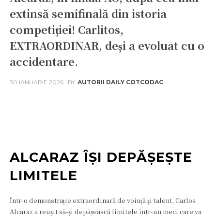
extinsă semifinală din istoria
competiției! Carlitos,
EXTRAORDINAR, deși a evoluat cu o
accidentare.
30 IANUARIE 2026
BY
AUTORII DAILY COTCODAC
Facebook
Twitter
Pinterest
W
ALCARAZ ÎȘI DEPĂȘEȘTE
LIMITELE
Într-o demonstrație extraordinară de voință și talent, Carlos
Alcaraz a reușit să-și depășească limitele într-un meci care va