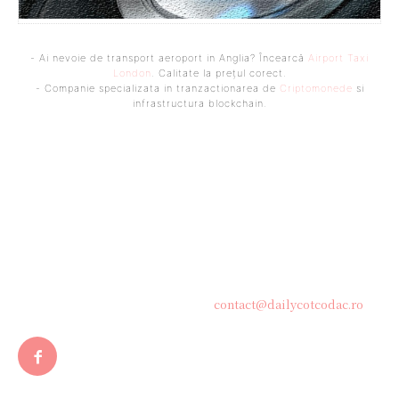
- Ai nevoie de transport aeroport in Anglia? Încearcă
Airport Taxi
London
. Calitate la prețul corect.
- Companie specializata in tranzactionarea de
Criptomonede
si
infrastructura blockchain.
Bine ați venit pe platforma noastră vibrantă de știri și blogging!
Suntem încântați să vă avem alături în această călătorie
captivantă prin lumea informației și a ideilor. Aici, veți
descoperi o comunitate activă și pasionată, gata să exploreze
subiecte variate și să împărtășească perspective diverse.
Contacteaza-ne oricand la adresa:
contact@dailycotcodac.ro