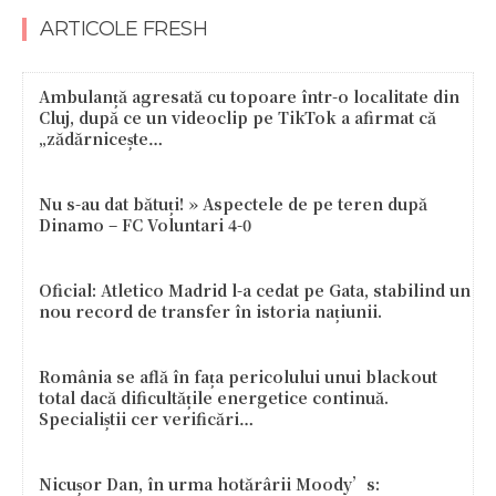
ARTICOLE FRESH
Ambulanță agresată cu topoare într-o localitate din
Cluj, după ce un videoclip pe TikTok a afirmat că
„zădărnicește…
Nu s-au dat bătuți! » Aspectele de pe teren după
Dinamo – FC Voluntari 4-0
Oficial: Atletico Madrid l-a cedat pe Gata, stabilind un
nou record de transfer în istoria națiunii.
România se află în fața pericolului unui blackout
total dacă dificultățile energetice continuă.
Specialiștii cer verificări…
Nicușor Dan, în urma hotărârii Moody’s: