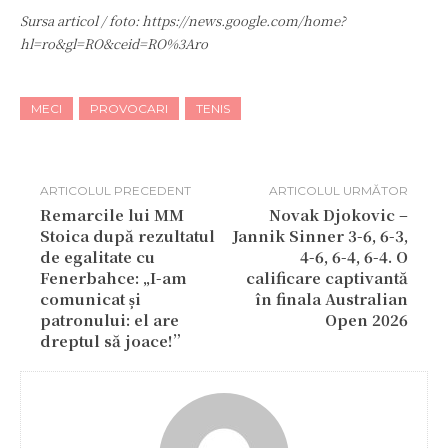
Sursa articol / foto: https://news.google.com/home?
hl=ro&gl=RO&ceid=RO%3Aro
MECI
PROVOCARI
TENIS
ARTICOLUL PRECEDENT
ARTICOLUL URMĂTOR
Remarcile lui MM
Novak Djokovic –
Stoica după rezultatul
Jannik Sinner 3-6, 6-3,
de egalitate cu
4-6, 6-4, 6-4. O
Fenerbahce: „I-am
calificare captivantă
comunicat și
în finala Australian
patronului: el are
Open 2026
dreptul să joace!”