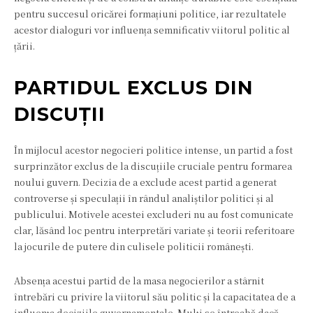
pentru succesul oricărei formațiuni politice, iar rezultatele
acestor dialoguri vor influența semnificativ viitorul politic al
țării.
PARTIDUL EXCLUS DIN
DISCUȚII
În mijlocul acestor negocieri politice intense, un partid a fost
surprinzător exclus de la discuțiile cruciale pentru formarea
noului guvern. Decizia de a exclude acest partid a generat
controverse și speculații în rândul analiștilor politici și al
publicului. Motivele acestei excluderi nu au fost comunicate
clar, lăsând loc pentru interpretări variate și teorii referitoare
la jocurile de putere din culisele politicii românești.
Absența acestui partid de la masa negocierilor a stârnit
întrebări cu privire la viitorul său politic și la capacitatea de a
influența deciziile guvernamentale. Mulți se întreabă dacă