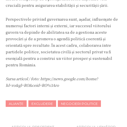
crucială pentru asigurarea stabilității și securității țării.
Perspectivele privind guvernarea sunt, așadar, influențate de
numeroși factori interni și externi, iar succesul viitorului
guvern va depinde de abilitatea sa de a gestiona aceste
provocări și de a promova o agendă politică coerentă și
orientată spre rezultate. În acest cadru, colaborarea între
partidele politice, societatea civilă și sectorul privat va fi
esențială pentru a construi un viitor prosper și sustenabil
pentru România.
Sursa articol / foto: https://news.google.com/home?
hl=ro&gl=RO&ceid=RO%3Aro
ALIANȚE
EXCLUDERE
NEGOCIERI POLITICE
ARTICOLUL PRECEDENT
ARTICOLUL URMĂTOR