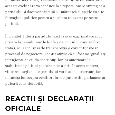
această excludere va conduce la o repoziționare strategică a
partidului și dacă vor căuta să-și întărească alianțele cu alte
formațiuni politice pentru a-și păstra relevanța pe scena
politică.
În paralel, liderii partidului exclus s-au exprimat vocal cu
privire la nemulțumirile lor față de modul în care au fost
tratați, acuzând lipsa de transparență și corectitudine în
procesul de negociere. Aceștia afirmă că au fost marginalizați
intenționat, în ciuda contribuțiilor lor anterioare la
stabilitatea politică și economică a țării. În acest context,
viitoarele acțiuni ale partidului vor fi atent observate, iar
influența lor asupra echilibrului de putere din parlament ar
putea fi considerabilă.
REACȚII ȘI DECLARAȚII
OFICIALE