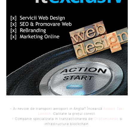
- Ai nevoie de transport aeroport in Anglia? Încearcă
Airport Taxi
London
. Calitate la prețul corect.
- Companie specializata in tranzactionarea de
Criptomonede
si
infrastructura blockchain.