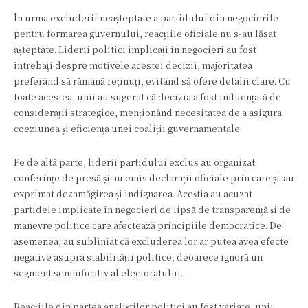
În urma excluderii neașteptate a partidului din negocierile
pentru formarea guvernului, reacțiile oficiale nu s-au lăsat
așteptate. Liderii politici implicați în negocieri au fost
întrebați despre motivele acestei decizii, majoritatea
preferând să rămână reținuți, evitând să ofere detalii clare. Cu
toate acestea, unii au sugerat că decizia a fost influențată de
considerații strategice, menționând necesitatea de a asigura
coeziunea și eficiența unei coaliții guvernamentale.
Pe de altă parte, liderii partidului exclus au organizat
conferințe de presă și au emis declarații oficiale prin care și-au
exprimat dezamăgirea și indignarea. Aceștia au acuzat
partidele implicate în negocieri de lipsă de transparență și de
manevre politice care afectează principiile democratice. De
asemenea, au subliniat că excluderea lor ar putea avea efecte
negative asupra stabilității politice, deoarece ignoră un
segment semnificativ al electoratului.
Reacțiile din partea analiștilor politici au fost variate, unii