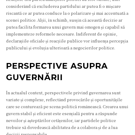
considerând că excluderea partidului ar putea fi o mișcare
riscantă ce ar putea conduce la o polarizare și mai accentuată a
scenei politice. Alții, în schimb, susțin că această decizie ar
putea facilita formarea unui guvern mai omogen și capabil să
implementeze reformele necesare. Indiferent de opinie,
declarațiile oficiale și reacțiile publice vor influența percepția
publicului și evoluția ulterioară a negocierilor politice.
PERSPECTIVE ASUPRA
GUVERNĂRII
În actualul context, perspectivele privind guvernarea sunt
variate și complexe, reflectând provocările și oportunitățile
care se conturează pe scena politică românească. Crearea unui
guvern stabil și eficient este esențială pentru a răspunde
nevoilor și așteptărilor cetățenilor, iar partidele politice
trebuie să dovedească abilitatea de a colabora și de a lua
decizii responsabile.