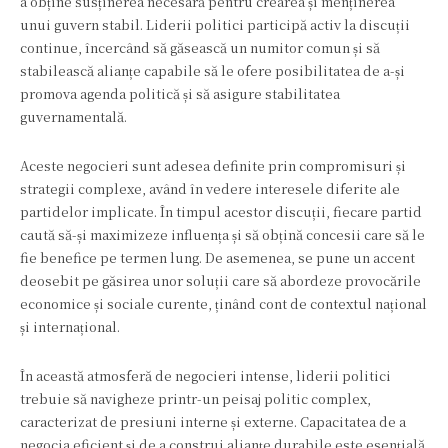
a obține susținerea necesară pentru crearea și menținerea
unui guvern stabil. Liderii politici participă activ la discuții
continue, încercând să găsească un numitor comun și să
stabilească alianțe capabile să le ofere posibilitatea de a-și
promova agenda politică și să asigure stabilitatea
guvernamentală.
Aceste negocieri sunt adesea definite prin compromisuri și
strategii complexe, având în vedere interesele diferite ale
partidelor implicate. În timpul acestor discuții, fiecare partid
caută să-și maximizeze influența și să obțină concesii care să le
fie benefice pe termen lung. De asemenea, se pune un accent
deosebit pe găsirea unor soluții care să abordeze provocările
economice și sociale curente, ținând cont de contextul național
și internațional.
În această atmosferă de negocieri intense, liderii politici
trebuie să navigheze printr-un peisaj politic complex,
caracterizat de presiuni interne și externe. Capacitatea de a
negocia eficient și de a construi alianțe durabile este esențială