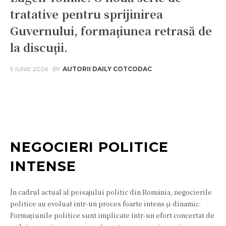
tratative pentru sprijinirea
Guvernului, formațiunea retrasă de
la discuții.
9 IUNIE 2026
BY
AUTORII DAILY COTCODAC
Facebook
Twitter
Pinterest
W
NEGOCIERI POLITICE
INTENSE
În cadrul actual al peisajului politic din România, negocierile
politice au evoluat într-un proces foarte intens și dinamic.
Formațiunile politice sunt implicate într-un efort concertat de