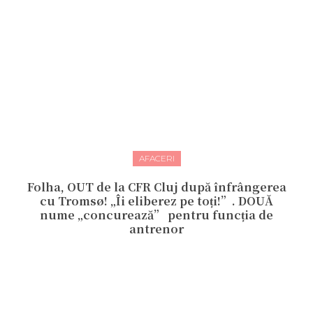
AFACERI
Folha, OUT de la CFR Cluj după înfrângerea
cu Tromsø! „Îi eliberez pe toți!”. DOUĂ
nume „concurează” pentru funcția de
antrenor