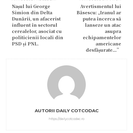
Nașul lui George
Avertismentul lui
Simion din Delta
Băsescu: „Iranul ar
Dunării, un afacerist
putea încerca să
influent în sectorul
lanseze un atac
cerealelor, asociat cu
asupra
politicienii locali din
echipamentelor
PSD și PNL.
americane
desfășurate…”
AUTORII DAILY COTCODAC
https://dailycotcodac.ro