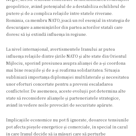
geopolitice, având potențialul de a destabiliza echilibrul de
putere și de a complica relațiile între statele riverane.
România, ca membru NATO, joacă un rol esențial în strategia de
descurajare a amenințărilor din partea actorilor statali care
doresc să își extindă influența în regiune.
La nivel internațional, avertismentele Iranului ar putea
influența relațiile dintre țările NATO și alte state din Orientul
Mijlociu, sporind presiunea asupra alianței de a-și coordona
mai bine reacțiile și de a-și reafirma solidaritatea. Situația
subliniază importanța diplomației multilaterale și necesitatea
unor eforturi concertate pentru a preveni escaladarea
conflictelor. De asemenea, aceste evoluții pot determina alte
state să reconsidere alianțele și parteneriatele strategice,
având în vedere noile provocări de securitate apărute.
Implicațiile economice nu pot fi ignorate, deoarece tensiunile
pot afecta piețele energetice și comerciale, în special în cazul
în care Iranul decide să ia măsuri care să perturbe