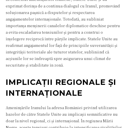
exprimat dorința de a continua dialogul cu Iranul, promovând
soluționarea pașnică a disputelor și respectarea
angajamentelor internaționale. Totodată, au subliniat
importanța menținerii canalelor diplomatice deschise pentru
a evita escaladarea tensiunilor și pentru a construi o
înțelegere reciprocă între părțile implicate. Statele Unite au
reafirmat angajamentul lor față de principiile suveranității și
integrității teritoriale ale tuturor statelor, subliniind că
acțiunile lor se îndreaptă spre asigurarea unui climat de
securitate și stabilitate în zonă.
IMPLICAȚII REGIONALE ȘI
INTERNAȚIONALE
Amenințările Iranului la adresa României privind utilizarea
bazelor de către Statele Unite au implicații semnificative nu
doar la nivel regional, ci și internațional. În regiunea Mării
Negre, aceste tensiuni contribuie la intensificarea rivalităților