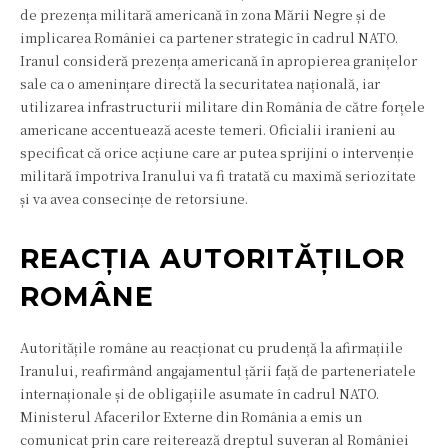
de prezența militară americană în zona Mării Negre și de
implicarea României ca partener strategic în cadrul NATO.
Iranul consideră prezența americană în apropierea granițelor
sale ca o amenințare directă la securitatea națională, iar
utilizarea infrastructurii militare din România de către forțele
americane accentuează aceste temeri. Oficialii iranieni au
specificat că orice acțiune care ar putea sprijini o intervenție
militară împotriva Iranului va fi tratată cu maximă seriozitate
și va avea consecințe de retorsiune.
REACȚIA AUTORITĂȚILOR
ROMÂNE
Autoritățile române au reacționat cu prudență la afirmațiile
Iranului, reafirmând angajamentul țării față de parteneriatele
internaționale și de obligațiile asumate în cadrul NATO.
Ministerul Afacerilor Externe din România a emis un
comunicat prin care reiterează dreptul suveran al României