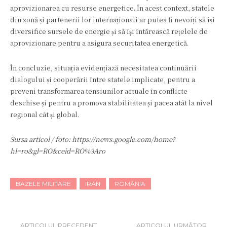
aprovizionarea cu resurse energetice. În acest context, statele
din zonă și partenerii lor internaționali ar putea fi nevoiți să își
diversifice sursele de energie și să își întărească rețelele de
aprovizionare pentru a asigura securitatea energetică.
În concluzie, situația evidențiază necesitatea continuării
dialogului și cooperării între statele implicate, pentru a
preveni transformarea tensiunilor actuale în conflicte
deschise și pentru a promova stabilitatea și pacea atât la nivel
regional cât și global.
Sursa articol / foto: https://news.google.com/home?
hl=ro&gl=RO&ceid=RO%3Aro
BAZELE MILITARE
IRAN
ROMÂNIA
ARTICOLUL PRECEDENT
ARTICOLUL URMĂTOR