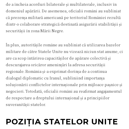
de a încheia acorduri bilaterale și multilaterale, inclusiv în
domeniul apărării. De asemenea, oficialii români au subliniat
că prezența militară americană pe teritoriul României rezultă
dintr-o colaborare strategică destinată asigurării stabilității și
securității în zona Mării Negre.
În plus, autoritățile române au subliniat că utilizarea bazelor
militare de către Statele Unite nu vizează niciun stat anume, ci
are ca scop întărirea capacităților de apărare colectivă și
descurajarea oricăror amenințări la adresa securității
regionale. România și-a exprimat dorința de a continua
dialogul diplomatic cu Iranul, subliniind importanța
soluționării conflictelor internaționale prin mijloace pașnice și
negocieri. Totodată, oficialii români au reafirmat angajamentul
de respectare a dreptului internațional și a principiilor
suveranității statelor.
POZIȚIA STATELOR UNITE