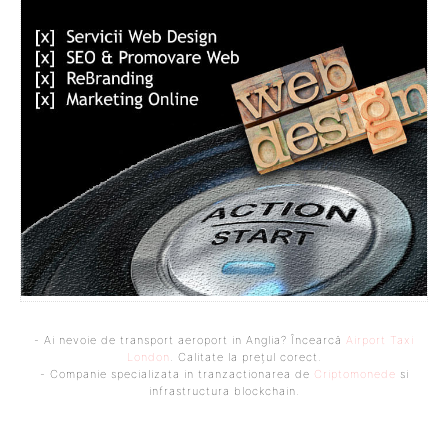
- Ai nevoie de transport aeroport in Anglia? Încearcă
Airport Taxi
London
. Calitate la prețul corect.
- Companie specializata in tranzactionarea de
Criptomonede
si
infrastructura blockchain.