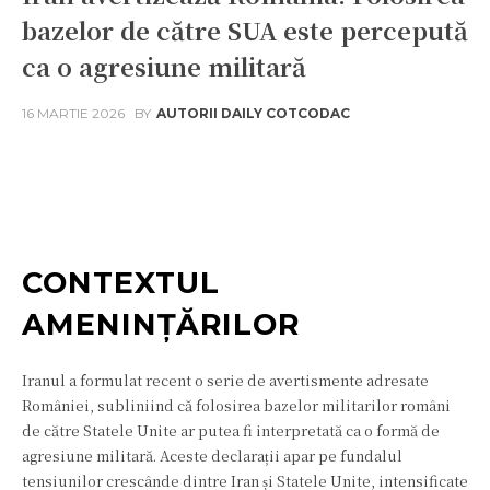
bazelor de către SUA este percepută
ca o agresiune militară
16 MARTIE 2026
BY
AUTORII DAILY COTCODAC
Facebook
Twitter
Pinterest
W
CONTEXTUL
AMENINȚĂRILOR
Iranul a formulat recent o serie de avertismente adresate
României, subliniind că folosirea bazelor militarilor români
de către Statele Unite ar putea fi interpretată ca o formă de
agresiune militară. Aceste declarații apar pe fundalul
tensiunilor crescânde dintre Iran și Statele Unite, intensificate