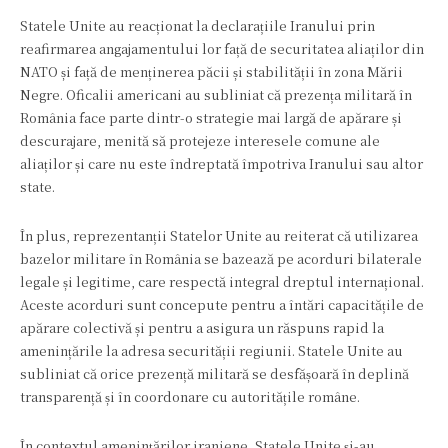
Statele Unite au reacționat la declarațiile Iranului prin
reafirmarea angajamentului lor față de securitatea aliaților din
NATO și față de menținerea păcii și stabilității în zona Mării
Negre. Oficalii americani au subliniat că prezența militară în
România face parte dintr-o strategie mai largă de apărare și
descurajare, menită să protejeze interesele comune ale
aliaților și care nu este îndreptată împotriva Iranului sau altor
state.
În plus, reprezentanții Statelor Unite au reiterat că utilizarea
bazelor militare în România se bazează pe acorduri bilaterale
legale și legitime, care respectă integral dreptul internațional.
Aceste acorduri sunt concepute pentru a întări capacitățile de
apărare colectivă și pentru a asigura un răspuns rapid la
amenințările la adresa securității regiunii. Statele Unite au
subliniat că orice prezență militară se desfășoară în deplină
transparență și în coordonare cu autoritățile române.
În contextul amenințărilor iraniene, Statele Unite și-au