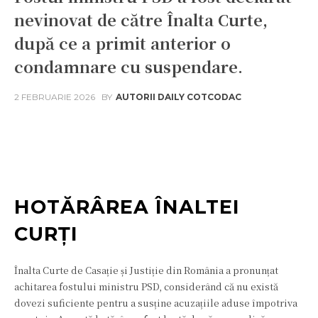
nevinovat de către Înalta Curte,
după ce a primit anterior o
condamnare cu suspendare.
2 FEBRUARIE 2026
BY
AUTORII DAILY COTCODAC
Facebook
Twitter
Pinterest
W
HOTĂRÂREA ÎNALTEI
CURȚI
Înalta Curte de Casație și Justiție din România a pronunțat
achitarea fostului ministru PSD, considerând că nu există
dovezi suficiente pentru a susține acuzațiile aduse împotriva