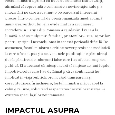
Fostul ministru a primit cu bucurie hotărârea Înaltei Curți,
afirmând că reprezintă o confirmare a nevinovăției sale și a
integrității pe care a susținut-o pe parcursul întregului
proces. Într-o conferință de presă organizată imediat după
anunțarea verdictului, el a evidențiat că a avut mereu
încredere în justiția din România și că adevărul va ieși la
lumină. A adus mulțumiri familiei, prietenilor și susținătorilor
pentru sprijinul necondiționat în această perioadă dificilă. De
asemenea, fostul ministru a criticat sever presiunea mediatică
la care a fost supus și a acuzat unele publicații de părtinire și
de răspândirea de informații false care i-au afectat imaginea
publică. El a declarat că intenționează să inițieze acțiuni legale
împotriva celor care l-au defăimat și că va continua să fie
implicat în viața publică, promovând transparența și
corectitudinea. În încheiere, fostul ministru a făcut apel la
calm și rațiune, solicitând respectarea deciziilor instanței și
evitarea speculațiilor neîntemeiate.
IMPACTUL ASUPRA