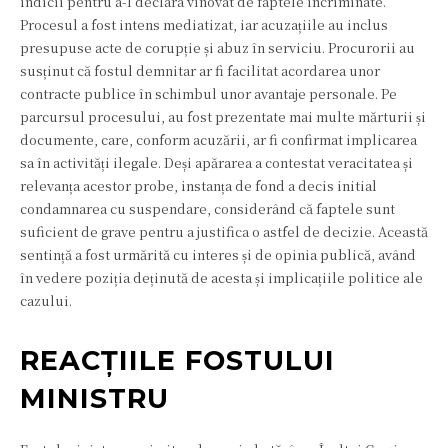
indicii pentru a-l declara vinovat de faptele incriminate.
Procesul a fost intens mediatizat, iar acuzațiile au inclus
presupuse acte de corupție și abuz în serviciu. Procurorii au
susținut că fostul demnitar ar fi facilitat acordarea unor
contracte publice în schimbul unor avantaje personale. Pe
parcursul procesului, au fost prezentate mai multe mărturii și
documente, care, conform acuzării, ar fi confirmat implicarea
sa în activități ilegale. Deși apărarea a contestat veracitatea și
relevanța acestor probe, instanța de fond a decis initial
condamnarea cu suspendare, considerând că faptele sunt
suficient de grave pentru a justifica o astfel de decizie. Această
sentință a fost urmărită cu interes și de opinia publică, având
în vedere poziția deținută de acesta și implicațiile politice ale
cazului.
REACȚIILE FOSTULUI
MINISTRU