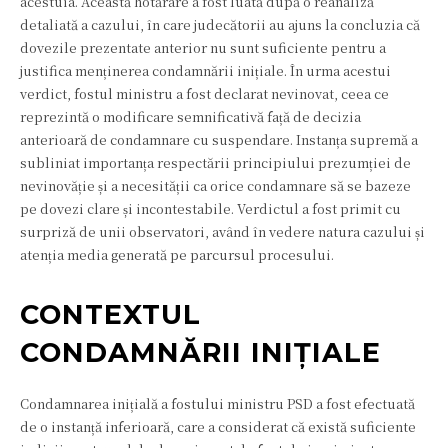
acestuia. Această hotărâre a fost luată după o reanaliză
detaliată a cazului, în care judecătorii au ajuns la concluzia că
dovezile prezentate anterior nu sunt suficiente pentru a
justifica menținerea condamnării inițiale. În urma acestui
verdict, fostul ministru a fost declarat nevinovat, ceea ce
reprezintă o modificare semnificativă față de decizia
anterioară de condamnare cu suspendare. Instanța supremă a
subliniat importanța respectării principiului prezumției de
nevinovăție și a necesității ca orice condamnare să se bazeze
pe dovezi clare și incontestabile. Verdictul a fost primit cu
surpriză de unii observatori, având în vedere natura cazului și
atenția media generată pe parcursul procesului.
CONTEXTUL
CONDAMNĂRII INIȚIALE
Condamnarea inițială a fostului ministru PSD a fost efectuată
de o instanță inferioară, care a considerat că există suficiente