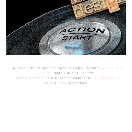
- Ai nevoie de transport aeroport in Anglia? Încearcă
Airport Taxi
London
. Calitate la prețul corect.
- Companie specializata in tranzactionarea de
Criptomonede
si
infrastructura blockchain.
Bine ați venit pe platforma noastră vibrantă de știri și blogging!
Suntem încântați să vă avem alături în această călătorie
captivantă prin lumea informației și a ideilor. Aici, veți