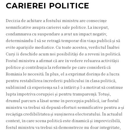
CARIEREI POLITICE
Decizia de achitare a fostului ministru are consecințe
semnificative asupra carierei sale politice. La început,
condamnarea cu suspendare a avut un impact negativ,
determinându-l să se retragă temporar din viața publică și să
evite aparițiile mediatice. Cu toate acestea, verdictul Înaltei
Curți îi deschide acum noi posibilități de a reveni în politică.
Fostul ministru a afirmat că are în vedere reluarea activității
politice și contribuția la reformele pe care consideră că
România le necesită. În plus, el a exprimat dorința de a lucra
pentru restabilirea încrederii publicului în clasa politică,
subliniind că experiența sa l-a întărit și l-a motivat să continue
lupta împotriva corupției și pentru transparență. Totuși,
drumul parcurs a lăsat urme în percepția publică, iar fostul
ministru va trebui să depună eforturi semnificative pentru a-și
recâștiga credibilitatea și susținerea electoratului. În actualul
context, în care scena politică este dinamică și imprevizibilă,
fostul ministru va trebui să demonstreze nu doar integritate,