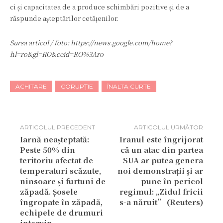
ci și capacitatea de a produce schimbări pozitive și de a
răspunde așteptărilor cetățenilor.
Sursa articol / foto: https://news.google.com/home?
hl=ro&gl=RO&ceid=RO%3Aro
ACHITARE
CORUPȚIE
ÎNALTA CURTE
ARTICOLUL PRECEDENT
ARTICOLUL URMĂTOR
Iarnă neașteptată:
Iranul este îngrijorat
Peste 50% din
că un atac din partea
teritoriu afectat de
SUA ar putea genera
temperaturi scăzute,
noi demonstrații și ar
ninsoare și furtuni de
pune în pericol
zăpadă. Șosele
regimul: „Zidul fricii
îngropate în zăpadă,
s-a năruit” (Reuters)
echipele de drumuri
intervin.