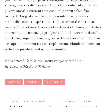
strategice și o politică externă activă. În contextul actual, un
guvern stabil și eficient este esențial pentru a face față
provocărilor globale și pentru a garanta prosperitatea
națională. Tomac a exprimat încrederea că noul cabinet va
reuși să îndeplinească aceste obiective și să ofere stabilitatea
necesară pentru a naviga prin perioadele de incertitudine. În
concluzie, impactul asupra guvernului va fi evaluat în funcție
de capacitatea acestuia de a implementa schimbările necesare
și de a răspunde așteptărilor cetățenilor.
Sursa articol / foto: https://news.google.com/home?
hl=ro&gl=RO&ceid=RO%3Aro
GUVERN
MINIȘTRI
NEGOCIERI
ARTICOLUL PRECEDENT
ARTICOLUL URMĂTOR