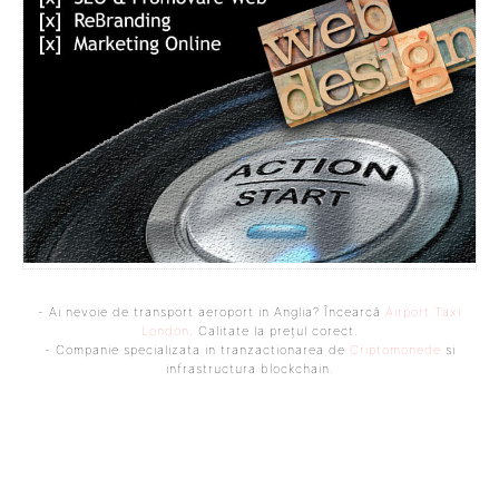
- Ai nevoie de transport aeroport in Anglia? Încearcă
Airport Taxi
London
. Calitate la prețul corect.
- Companie specializata in tranzactionarea de
Criptomonede
si
infrastructura blockchain.
Bine ați venit pe platforma noastră vibrantă de știri și blogging!