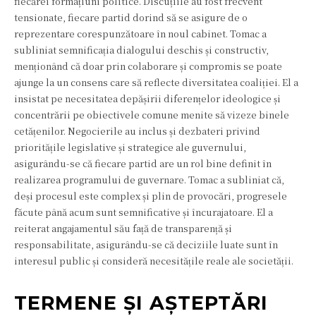
fiecărei formațiuni politice. Discuțiile au fost frecvent
tensionate, fiecare partid dorind să se asigure de o
reprezentare corespunzătoare în noul cabinet. Tomac a
subliniat semnificația dialogului deschis și constructiv,
menționând că doar prin colaborare și compromis se poate
ajunge la un consens care să reflecte diversitatea coaliției. El a
insistat pe necesitatea depășirii diferențelor ideologice și
concentrării pe obiectivele comune menite să vizeze binele
cetățenilor. Negocierile au inclus și dezbateri privind
prioritățile legislative și strategice ale guvernului,
asigurându-se că fiecare partid are un rol bine definit în
realizarea programului de guvernare. Tomac a subliniat că,
deși procesul este complex și plin de provocări, progresele
făcute până acum sunt semnificative și încurajatoare. El a
reiterat angajamentul său față de transparență și
responsabilitate, asigurându-se că deciziile luate sunt în
interesul public și consideră necesitățile reale ale societății.
TERMENE ȘI AȘTEPTĂRI