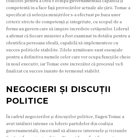
coaliziei pentru a crea o echipă guvernamentală capabilă și
competentă în a face față provocărilor actuale ale țării. Tomac a
specificat că selecția miniștrilor s-a efectuat pe baza unor
criterii stricte de competență și integritate, cu scopul de a
forma un guvern care să inspire încredere cetățenilor. Liderul
a afirmat că fiecare minister a fost examinat în detaliu pentru a
identifica persoana ideală, capabilă să implementeze cu
succes politicile stabilite. Zilele următoare sunt esențiale
pentru a definitiva numele celor care vor ocupa funcțiile cheie
în noul executiv, iar Tomac este încrezător că procesul va fi
finalizat cu succes înainte de termenul stabilit.
NEGOCIERI ȘI DISCUȚII
POLITICE
În cadrul negocierilor și discuțiilor politice, Eugen Tomac a
avut întâlniri intense cu liderii partidelor din coaliția
guvernamentală, încercând să alinieze interesele și viziunile