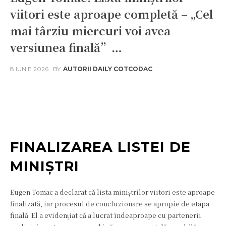
viitori este aproape completă – „Cel
mai târziu miercuri voi avea
versiunea finală”…
8 IUNIE 2026
BY
AUTORII DAILY COTCODAC
Facebook
Twitter
Pinterest
W
FINALIZAREA LISTEI DE
MINIȘTRI
Eugen Tomac a declarat că lista miniștrilor viitori este aproape
finalizată, iar procesul de concluzionare se apropie de etapa
finală. El a evidențiat că a lucrat îndeaproape cu partenerii