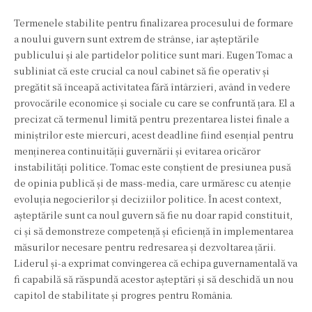
Termenele stabilite pentru finalizarea procesului de formare
a noului guvern sunt extrem de strânse, iar așteptările
publicului și ale partidelor politice sunt mari. Eugen Tomac a
subliniat că este crucial ca noul cabinet să fie operativ și
pregătit să înceapă activitatea fără întârzieri, având în vedere
provocările economice și sociale cu care se confruntă țara. El a
precizat că termenul limită pentru prezentarea listei finale a
miniștrilor este miercuri, acest deadline fiind esențial pentru
menținerea continuității guvernării și evitarea oricăror
instabilități politice. Tomac este conștient de presiunea pusă
de opinia publică și de mass-media, care urmăresc cu atenție
evoluția negocierilor și deciziilor politice. În acest context,
așteptările sunt ca noul guvern să fie nu doar rapid constituit,
ci și să demonstreze competență și eficiență în implementarea
măsurilor necesare pentru redresarea și dezvoltarea țării.
Liderul și-a exprimat convingerea că echipa guvernamentală va
fi capabilă să răspundă acestor așteptări și să deschidă un nou
capitol de stabilitate și progres pentru România.