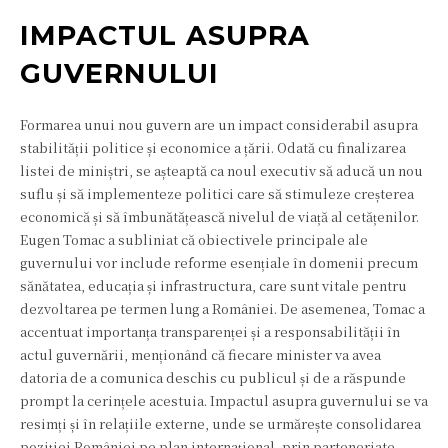
IMPACTUL ASUPRA
GUVERNULUI
Formarea unui nou guvern are un impact considerabil asupra
stabilității politice și economice a țării. Odată cu finalizarea
listei de miniștri, se așteaptă ca noul executiv să aducă un nou
suflu și să implementeze politici care să stimuleze creșterea
economică și să îmbunătățească nivelul de viață al cetățenilor.
Eugen Tomac a subliniat că obiectivele principale ale
guvernului vor include reforme esențiale în domenii precum
sănătatea, educația și infrastructura, care sunt vitale pentru
dezvoltarea pe termen lung a României. De asemenea, Tomac a
accentuat importanța transparenței și a responsabilității în
actul guvernării, menționând că fiecare minister va avea
datoria de a comunica deschis cu publicul și de a răspunde
prompt la cerințele acestuia. Impactul asupra guvernului se va
resimți și în relațiile externe, unde se urmărește consolidarea
poziției României pe plan internațional, prin parteneriate