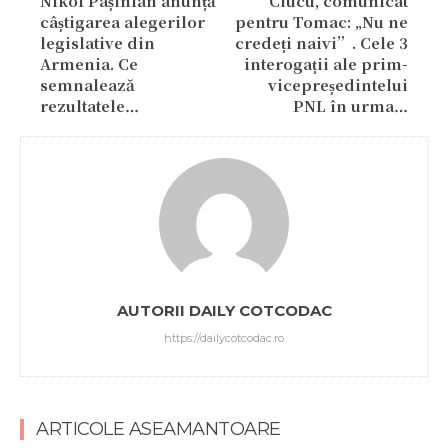
Nikol Pașinian anunță
Ciucu, comunicat
câștigarea alegerilor
pentru Tomac: „Nu ne
legislative din
credeți naivi”. Cele 3
Armenia. Ce
interogații ale prim-
semnalează
vicepreședintelui
rezultatele…
PNL în urma…
AUTORII DAILY COTCODAC
https://dailycotcodac.ro
ARTICOLE ASEAMANTOARE