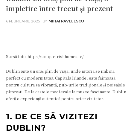
împletire între trecut și prezent
6 FEBRUARIE 2025
BY
MIHAI PAVELESCU
Facebook
Twitter
Pinterest
W
Sursă foto: https://uniqueirishhomes.ie/
Dublin este un oraș plin de viață, unde istoria se îmbină
perfect cu modernitatea. Capitala Irlandei este faimoasă
pentru cultura sa vibrantă, pub-urile tradiționale și peisajele
pitorești. De la castele medievale la muzee fascinante, Dublin
oferă o experiență autentică pentru orice vizitator.
1. DE CE SĂ VIZITEZI
DUBLIN?