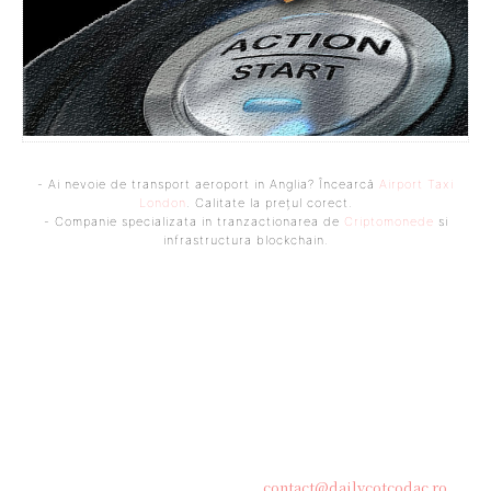
- Ai nevoie de transport aeroport in Anglia? Încearcă
Airport Taxi
London
. Calitate la prețul corect.
- Companie specializata in tranzactionarea de
Criptomonede
si
infrastructura blockchain.
Bine ați venit pe platforma noastră vibrantă de știri și blogging!
Suntem încântați să vă avem alături în această călătorie
captivantă prin lumea informației și a ideilor. Aici, veți
descoperi o comunitate activă și pasionată, gata să exploreze
subiecte variate și să împărtășească perspective diverse.
Contacteaza-ne oricand la adresa:
contact@dailycotcodac.ro