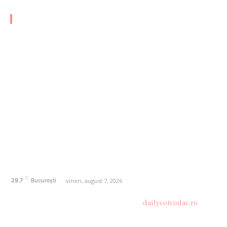
CATEGORII FRESH
AFACERI
1168
SANATATE / HOBBY
20
AUTO
20
ENTERTAINMENT
16
HOME & DECO
14
FASHION
13
Politică de confidențialitate
Contact dailycotcodac.ro
Politica de cookies (GDPR)
C
vineri, august 7, 2026
29.7
București
© Acest site este creat si administrat de
dailycotcodac.ro
.
Toate drepturile rezervate.