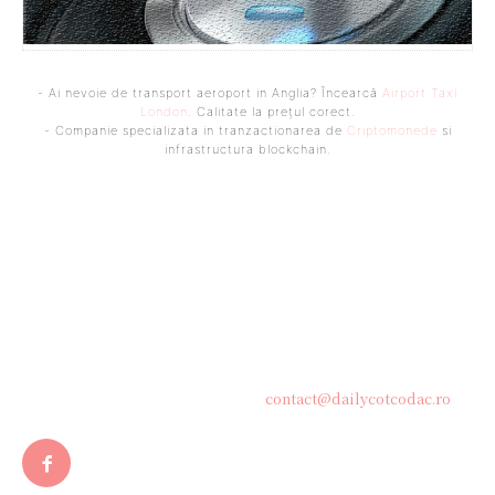
- Ai nevoie de transport aeroport in Anglia? Încearcă
Airport Taxi
London
. Calitate la prețul corect.
- Companie specializata in tranzactionarea de
Criptomonede
si
infrastructura blockchain.
Bine ați venit pe platforma noastră vibrantă de știri și blogging!
Suntem încântați să vă avem alături în această călătorie
captivantă prin lumea informației și a ideilor. Aici, veți
descoperi o comunitate activă și pasionată, gata să exploreze
subiecte variate și să împărtășească perspective diverse.
Contacteaza-ne oricand la adresa:
contact@dailycotcodac.ro