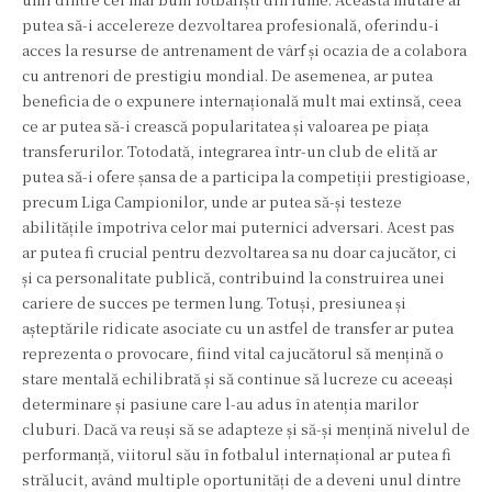
putea să-i accelereze dezvoltarea profesională, oferindu-i
acces la resurse de antrenament de vârf și ocazia de a colabora
cu antrenori de prestigiu mondial. De asemenea, ar putea
beneficia de o expunere internațională mult mai extinsă, ceea
ce ar putea să-i crească popularitatea și valoarea pe piața
transferurilor. Totodată, integrarea într-un club de elită ar
putea să-i ofere șansa de a participa la competiții prestigioase,
precum Liga Campionilor, unde ar putea să-și testeze
abilitățile împotriva celor mai puternici adversari. Acest pas
ar putea fi crucial pentru dezvoltarea sa nu doar ca jucător, ci
și ca personalitate publică, contribuind la construirea unei
cariere de succes pe termen lung. Totuși, presiunea și
așteptările ridicate asociate cu un astfel de transfer ar putea
reprezenta o provocare, fiind vital ca jucătorul să mențină o
stare mentală echilibrată și să continue să lucreze cu aceeași
determinare și pasiune care l-au adus în atenția marilor
cluburi. Dacă va reuși să se adapteze și să-și mențină nivelul de
performanță, viitorul său în fotbalul internațional ar putea fi
strălucit, având multiple oportunități de a deveni unul dintre