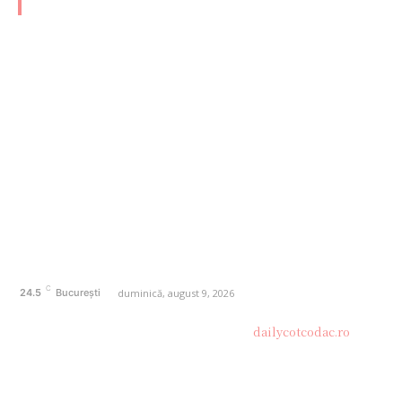
CATEGORII FRESH
AFACERI
1174
SANATATE / HOBBY
20
AUTO
20
ENTERTAINMENT
16
HOME & DECO
14
FASHION
13
Politică de confidențialitate
Contact dailycotcodac.ro
Politica de cookies (GDPR)
C
duminică, august 9, 2026
24.5
București
© Acest site este creat si administrat de
dailycotcodac.ro
.
Toate drepturile rezervate.