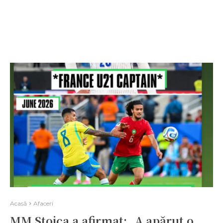
Acasă
Afaceri
MM Stoica a afirmat: „A apărut o