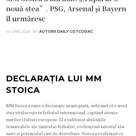
nouă stea”. PSG, Arsenal și Bayern
îl urmăresc
14 IUNIE 2026
BY
AUTORII DAILY COTCODAC
Facebook
Twitter
Pinterest
W
DECLARAȚIA LUI MM
STOICA
MM Stoica a emis o declarație neașteptată, indicând că o nouă
stea strălucește în fotbalul internațional, captând atenția
marilor cluburi europene. El a subliniat abilitățile
remarcabile ale tânărului fotbalist, evidențiind talentul său
nativ și potențialul vast de dezvoltare. Stoica a evidențiat că