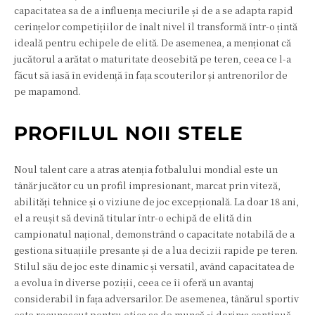
capacitatea sa de a influența meciurile și de a se adapta rapid
cerințelor competițiilor de înalt nivel îl transformă într-o țintă
ideală pentru echipele de elită. De asemenea, a menționat că
jucătorul a arătat o maturitate deosebită pe teren, ceea ce l-a
făcut să iasă în evidență în fața scouterilor și antrenorilor de
pe mapamond.
PROFILUL NOII STELE
Noul talent care a atras atenția fotbalului mondial este un
tânăr jucător cu un profil impresionant, marcat prin viteză,
abilități tehnice și o viziune de joc excepțională. La doar 18 ani,
el a reușit să devină titular într-o echipă de elită din
campionatul național, demonstrând o capacitate notabilă de a
gestiona situațiile presante și de a lua decizii rapide pe teren.
Stilul său de joc este dinamic și versatil, având capacitatea de
a evolua în diverse poziții, ceea ce îi oferă un avantaj
considerabil în fața adversarilor. De asemenea, tânărul sportiv
este recunoscut pentru etica sa de muncă și dorința continuă