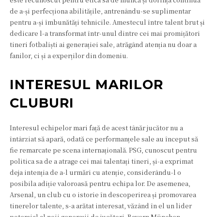
de a-și perfecționa abilitățile, antrenându-se suplimentar
pentru a-și îmbunătăți tehnicile. Amestecul între talent brut și
dedicare l-a transformat într-unul dintre cei mai promițători
tineri fotbaliști ai generației sale, atrăgând atenția nu doar a
fanilor, ci și a experților din domeniu.
INTERESUL MARILOR
CLUBURI
Interesul echipelor mari față de acest tânăr jucător nu a
întârziat să apară, odată ce performanțele sale au început să
fie remarcate pe scena internațională. PSG, cunoscut pentru
politica sa de a atrage cei mai talentați tineri, și-a exprimat
deja intenția de a-l urmări cu atenție, considerându-l o
posibila adiție valoroasă pentru echipa lor. De asemenea,
Arsenal, un club cu o istorie în descoperirea și promovarea
tinerelor talente, s-a arătat interesat, văzând în el un lider
potențial al noii generații de jucători. Bayern München,