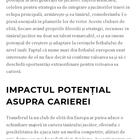
celebru pentru strategia sa de integrare a jucătorilor tineri în
echipa principală, urmărește și ea tânărul, considerându-l o
piesă esențială în planurile lor de viitor. Aceste cluburi de
elită, fiecare având propriile filozofii și strategii, recunosc în
tânărul jucător nu doar un talent remarcabil, ci și un imens
potențial de creștere și adaptare la cerințele fotbalului de
nivel înalt. Faptul că nume mari din fotbalul european sunt
interesate de el nu face decât să confirme valoarea sa și să-i
deschidă oportunități extraordinare pentru viitoarea sa
carieră.
IMPACTUL POTENȚIAL
ASUPRA CARIEREI
Transferul la un club de elită din Europa ar putea aduce o
schimbare majoră în cariera tânărului jucător, oferindu-i
posibilitatea de a juca într-un mediu competitiv, alături de
unii dintre cei mai buni fotbaliști din lume. Această mutare ar