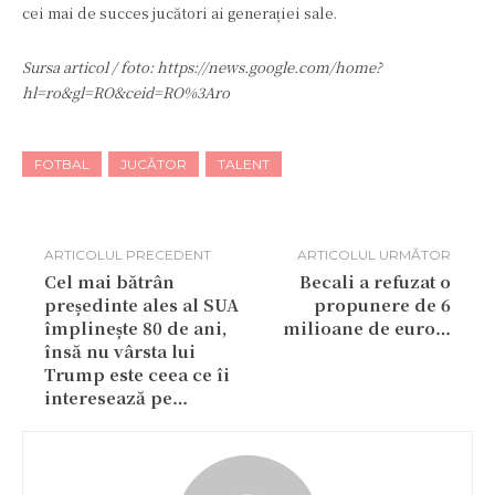
cei mai de succes jucători ai generației sale.
Sursa articol / foto: https://news.google.com/home?
hl=ro&gl=RO&ceid=RO%3Aro
FOTBAL
JUCĂTOR
TALENT
ARTICOLUL PRECEDENT
ARTICOLUL URMĂTOR
Cel mai bătrân
Becali a refuzat o
președinte ales al SUA
propunere de 6
împlinește 80 de ani,
milioane de euro…
însă nu vârsta lui
Trump este ceea ce îi
interesează pe…