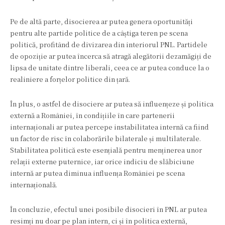
Pe de altă parte, disocierea ar putea genera oportunități
pentru alte partide politice de a câștiga teren pe scena
politică, profitând de divizarea din interiorul PNL. Partidele
de opoziție ar putea încerca să atragă alegătorii dezamăgiți de
lipsa de unitate dintre liberali, ceea ce ar putea conduce la o
realiniere a forțelor politice din țară.
În plus, o astfel de disociere ar putea să influențeze și politica
externă a României, în condițiile în care partenerii
internaționali ar putea percepe instabilitatea internă ca fiind
un factor de risc în colaborările bilaterale și multilaterale.
Stabilitatea politică este esențială pentru menținerea unor
relații externe puternice, iar orice indiciu de slăbiciune
internă ar putea diminua influența României pe scena
internațională.
În concluzie, efectul unei posibile disocieri în PNL ar putea
resimți nu doar pe plan intern, ci și în politica externă,