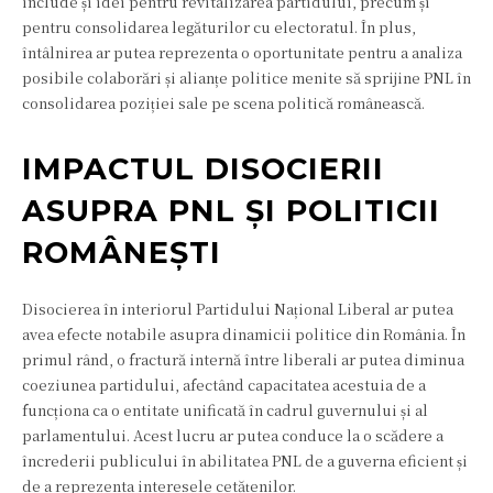
include și idei pentru revitalizarea partidului, precum și
pentru consolidarea legăturilor cu electoratul. În plus,
întâlnirea ar putea reprezenta o oportunitate pentru a analiza
posibile colaborări și alianțe politice menite să sprijine PNL în
consolidarea poziției sale pe scena politică românească.
IMPACTUL DISOCIERII
ASUPRA PNL ȘI POLITICII
ROMÂNEȘTI
Disocierea în interiorul Partidului Național Liberal ar putea
avea efecte notabile asupra dinamicii politice din România. În
primul rând, o fractură internă între liberali ar putea diminua
coeziunea partidului, afectând capacitatea acestuia de a
funcționa ca o entitate unificată în cadrul guvernului și al
parlamentului. Acest lucru ar putea conduce la o scădere a
încrederii publicului în abilitatea PNL de a guverna eficient și
de a reprezenta interesele cetățenilor.