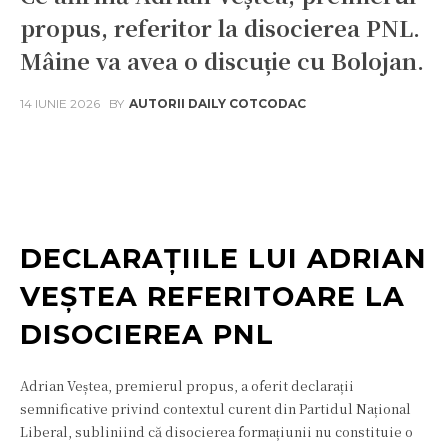
propus, referitor la disocierea PNL.
Mâine va avea o discuție cu Bolojan.
14 IUNIE 2026
BY
AUTORII DAILY COTCODAC
Facebook
Twitter
Pinterest
W
DECLARAȚIILE LUI ADRIAN
VEȘTEA REFERITOARE LA
DISOCIEREA PNL
Adrian Veștea, premierul propus, a oferit declarații
semnificative privind contextul curent din Partidul Național
Liberal, subliniind că disocierea formațiunii nu constituie o