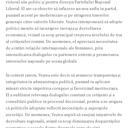
viitorul său politic și pentru direcția Partidului Național
Liberal. El are ca obiectiv să infuzeze un nou suflu în partid,
punând accent pe modernizare și pe atragerea tinerelor
generații către valorile liberale. Veștea intenționează să adopte
politici menite să încurajeze inovația și dezvoltarea
economică, vizând ca scop principal creșterea nivelului de trai
al cetățenilor români. De asemenea, el apreciază necesitatea
de a întări relațiile internaționale ale României, prin
intensificarea dialogului cu partenerii externi și promovarea
intereselor naționale pe scena globală.
În context intern, Veștea este decis să avanseze transparența și
integritatea în administrația publică, punând în aplicare
măsuri stricte împotriva corupției și favorizând meritocrația.
El a subliniat relevanța dialogului constant cu cetățenii și a
consultării publice în procesul decizional, pentru a se asigura
că politicile adoptate reflectă necesitățile și aspirațiile
societății. De asemenea, Veștea aspiră să susțină inițiativele de
dezvoltare regională, având ca scop diminuarea disparităților
economice și sociale dintre diversele zone ale țării.