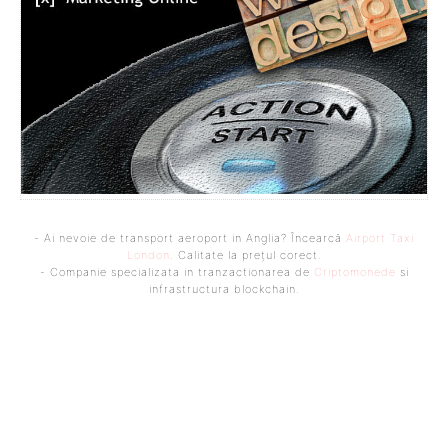
- Ai nevoie de transport aeroport in Anglia? Încearcă
Airport Taxi
London
. Calitate la prețul corect.
- Companie specializata in tranzactionarea de
Criptomonede
si
infrastructura blockchain.
Bine ați venit pe platforma noastră vibrantă de știri și blogging!
Suntem încântați să vă avem alături în această călătorie
captivantă prin lumea informației și a ideilor. Aici, veți