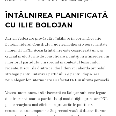
ÎNTÂLNIREA PLANIFICATĂ
CU ILIE BOLOJAN
Adrian Veștea are prevăzută o întâlnire importantă cu Ilie
Bolojan, liderul Consiliului Județean Bihor și o personalitate
influentă în PNL. Această întâlnire este considerată un pas
crucial în eforturile de consolidare a unității și a încrederii în
interiorul partidului, în special în contextul tensiunilor
recente. Discuțiile dintre cei doi lideri vor aborda probabil
strategii pentru întărirea partidului și pentru depășirea
neînțelegerilor interne care au afectat PNL în ultima perioadă.
Veștea intenționează să discearnă cu Bolojan subiecte legate
de direcția viitoare a partidului și modalitățile prin care PNL
poate reacționa mai eficient la provocările politice și
economice contemporane. Se preconizează că discuțiile vor