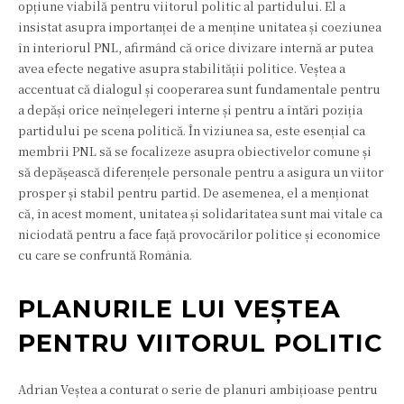
opțiune viabilă pentru viitorul politic al partidului. El a
insistat asupra importanței de a menține unitatea și coeziunea
în interiorul PNL, afirmând că orice divizare internă ar putea
avea efecte negative asupra stabilității politice. Veștea a
accentuat că dialogul și cooperarea sunt fundamentale pentru
a depăși orice neînțelegeri interne și pentru a întări poziția
partidului pe scena politică. În viziunea sa, este esențial ca
membrii PNL să se focalizeze asupra obiectivelor comune și
să depășească diferențele personale pentru a asigura un viitor
prosper și stabil pentru partid. De asemenea, el a menționat
că, în acest moment, unitatea și solidaritatea sunt mai vitale ca
niciodată pentru a face față provocărilor politice și economice
cu care se confruntă România.
PLANURILE LUI VEȘTEA
PENTRU VIITORUL POLITIC
Adrian Veștea a conturat o serie de planuri ambițioase pentru