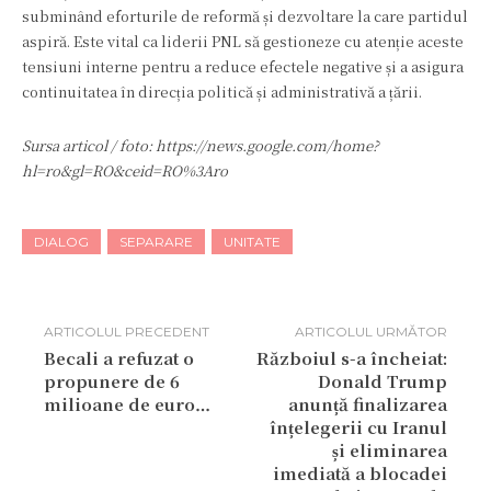
subminând eforturile de reformă și dezvoltare la care partidul
aspiră. Este vital ca liderii PNL să gestioneze cu atenție aceste
tensiuni interne pentru a reduce efectele negative și a asigura
continuitatea în direcția politică și administrativă a țării.
Sursa articol / foto: https://news.google.com/home?
hl=ro&gl=RO&ceid=RO%3Aro
DIALOG
SEPARARE
UNITATE
ARTICOLUL PRECEDENT
ARTICOLUL URMĂTOR
Becali a refuzat o
Războiul s-a încheiat:
propunere de 6
Donald Trump
milioane de euro…
anunță finalizarea
înțelegerii cu Iranul
și eliminarea
imediată a blocadei