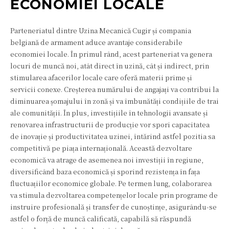
ECONOMIEI LOCALE
Parteneriatul dintre Uzina Mecanică Cugir și compania
belgiană de armament aduce avantaje considerabile
economiei locale. În primul rând, acest parteneriat va genera
locuri de muncă noi, atât direct în uzină, cât și indirect, prin
stimularea afacerilor locale care oferă materii prime și
servicii conexe. Creșterea numărului de angajați va contribui la
diminuarea șomajului în zonă și va îmbunătăți condițiile de trai
ale comunității. În plus, investițiile în tehnologii avansate și
renovarea infrastructurii de producție vor spori capacitatea
de inovație și productivitatea uzinei, întărind astfel pozitia sa
competitivă pe piața internațională. Această dezvoltare
economică va atrage de asemenea noi investiții în regiune,
diversificând baza economică și sporind rezistența în fața
fluctuațiilor economice globale. Pe termen lung, colaborarea
va stimula dezvoltarea competențelor locale prin programe de
instruire profesională și transfer de cunoștințe, asigurându-se
astfel o forță de muncă calificată, capabilă să răspundă