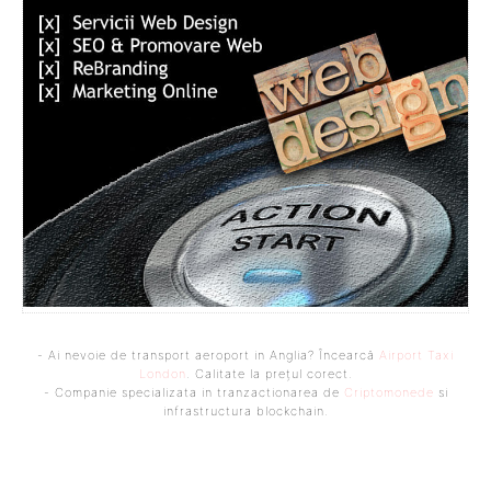
- Ai nevoie de transport aeroport in Anglia? Încearcă
Airport Taxi
London
. Calitate la prețul corect.
- Companie specializata in tranzactionarea de
Criptomonede
si
infrastructura blockchain.