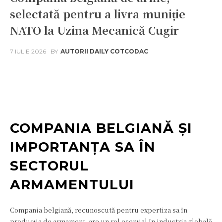
selectată pentru a livra muniție
NATO la Uzina Mecanică Cugir
7 IULIE 2026
BY
AUTORII DAILY COTCODAC
Facebook
Twitter
Pinterest
W
COMPANIA BELGIANĂ ȘI
IMPORTANȚA SA ÎN
SECTORUL
ARMAMENTULUI
Compania belgiană, recunoscută pentru expertiza sa în
producția de armament, are un rol esențial în industria globală