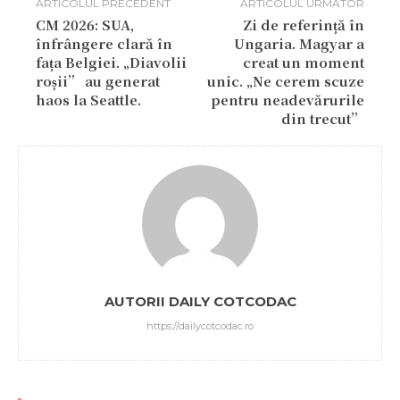
ARTICOLUL PRECEDENT
ARTICOLUL URMĂTOR
CM 2026: SUA,
Zi de referință în
înfrângere clară în
Ungaria. Magyar a
fața Belgiei. „Diavolii
creat un moment
roșii” au generat
unic. „Ne cerem scuze
haos la Seattle.
pentru neadevărurile
din trecut”
AUTORII DAILY COTCODAC
https://dailycotcodac.ro