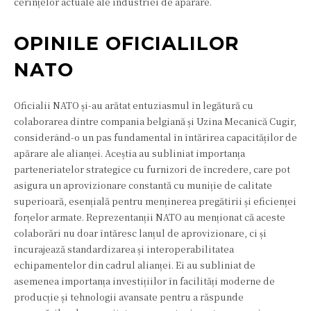
cerințelor actuale ale industriei de apărare.
OPINILE OFICIALILOR
NATO
Oficialii NATO și-au arătat entuziasmul în legătură cu
colaborarea dintre compania belgiană și Uzina Mecanică Cugir,
considerând-o un pas fundamental în întărirea capacităților de
apărare ale alianței. Aceștia au subliniat importanța
parteneriatelor strategice cu furnizori de încredere, care pot
asigura un aprovizionare constantă cu muniție de calitate
superioară, esențială pentru menținerea pregătirii și eficienței
forțelor armate. Reprezentanții NATO au menționat că aceste
colaborări nu doar întăresc lanțul de aprovizionare, ci și
încurajează standardizarea și interoperabilitatea
echipamentelor din cadrul alianței. Ei au subliniat de
asemenea importanța investițiilor în facilități moderne de
producție și tehnologii avansate pentru a răspunde