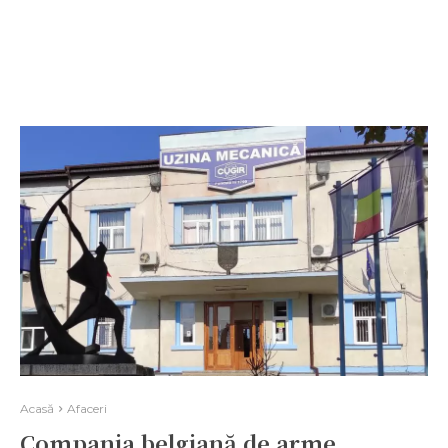
Acasă
Afaceri
Compania belgiană de arme,