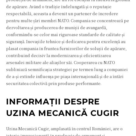
de apărare. Având o tradiție îndelungată și o reputație
respectabilă, aceasta a devenit un partener de încredere
pentru multe țări membri NATO. Compania se concentrează pe
dezvoltarea și producerea de muniții de avangardă,
conformându-se celor mai riguroase standarde de calitate și
siguranță. Inovațiile tehnice și dedicarea pentru excelență au
plasat compania în fruntea furnizorilor de soluții de apărare,
contribuind decisiv la modernizarea și eficientizarea
arsenalei militare ale aliaților săi. Cooperarea cu NATO
subliniază semnificația strategiei pe termen lung a companiei
de a-și extinde influența pe piața internațională și de a întări
securitatea colectivă prin produse performante.
INFORMAȚII DESPRE
UZINA MECANICĂ CUGIR
Uzina Mecanică Cugir, amplasată în centrul României, are o
istorie impresionantă în producția de armament și