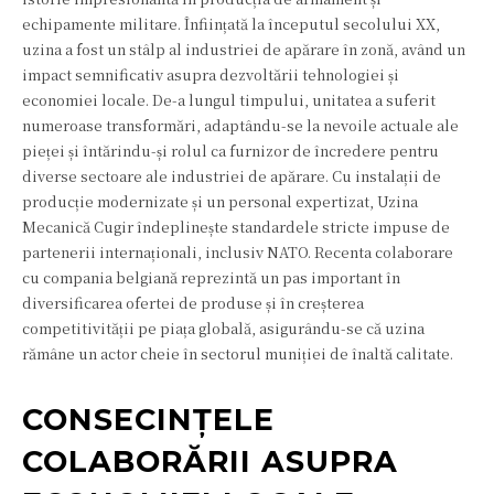
echipamente militare. Înființată la începutul secolului XX,
uzina a fost un stâlp al industriei de apărare în zonă, având un
impact semnificativ asupra dezvoltării tehnologiei și
economiei locale. De-a lungul timpului, unitatea a suferit
numeroase transformări, adaptându-se la nevoile actuale ale
pieței și întărindu-și rolul ca furnizor de încredere pentru
diverse sectoare ale industriei de apărare. Cu instalații de
producție modernizate și un personal expertizat, Uzina
Mecanică Cugir îndeplinește standardele stricte impuse de
partenerii internaționali, inclusiv NATO. Recenta colaborare
cu compania belgiană reprezintă un pas important în
diversificarea ofertei de produse și în creșterea
competitivității pe piața globală, asigurându-se că uzina
rămâne un actor cheie în sectorul muniției de înaltă calitate.
CONSECINȚELE
COLABORĂRII ASUPRA