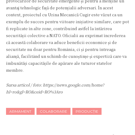
provocărilor de securitate emergente și pentru a menține un
avantaj tehnologic față de potențialii adversari. În acest
context, proiectul cu Uzina Mecanică Cugir este văzut ca un
exemplu de succes pentru viitoare inițiative similare, care pot
fi replicate în alte zone, contribuind astfel la întărirea
securității colective a NATO. Oficialii au exprimat încrederea
că această colaborare va aduce beneficii economice și de
securitate nu doar pentru România, ci și pentru întreaga
alianță, facilitând un schimb de cunoștințe și expertiză care va
îmbunătăți capacitățile de apărare ale tuturor statelor
membre.
Sursa articol / foto: https://news.google.com/home?
hl=ro&gl=RO&ceid=RO%3Aro
ARMAMENT
COLABORARE
PRODUCȚIE