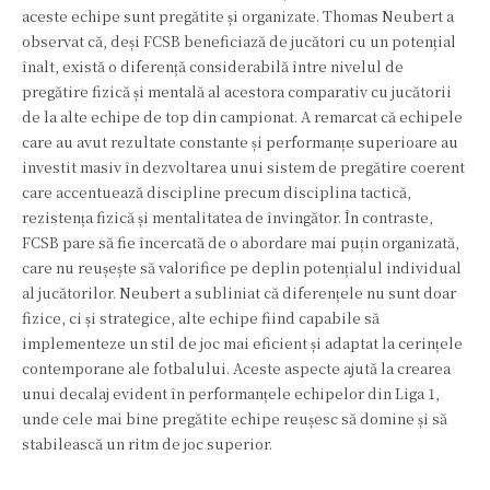
aceste echipe sunt pregătite și organizate. Thomas Neubert a
observat că, deși FCSB beneficiază de jucători cu un potențial
înalt, există o diferență considerabilă între nivelul de
pregătire fizică și mentală al acestora comparativ cu jucătorii
de la alte echipe de top din campionat. A remarcat că echipele
care au avut rezultate constante și performanțe superioare au
investit masiv în dezvoltarea unui sistem de pregătire coerent
care accentuează discipline precum disciplina tactică,
rezistența fizică și mentalitatea de învingător. În contraste,
FCSB pare să fie încercată de o abordare mai puțin organizată,
care nu reușește să valorifice pe deplin potențialul individual
al jucătorilor. Neubert a subliniat că diferențele nu sunt doar
fizice, ci și strategice, alte echipe fiind capabile să
implementeze un stil de joc mai eficient și adaptat la cerințele
contemporane ale fotbalului. Aceste aspecte ajută la crearea
unui decalaj evident în performanțele echipelor din Liga 1,
unde cele mai bine pregătite echipe reușesc să domine și să
stabilească un ritm de joc superior.