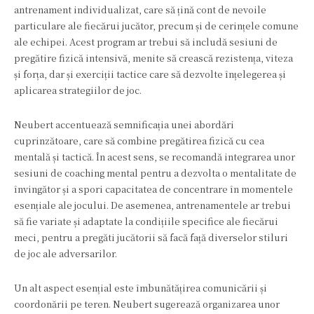
antrenament individualizat, care să țină cont de nevoile
particulare ale fiecărui jucător, precum și de cerințele comune
ale echipei. Acest program ar trebui să includă sesiuni de
pregătire fizică intensivă, menite să crească rezistența, viteza
și forța, dar și exerciții tactice care să dezvolte înțelegerea și
aplicarea strategiilor de joc.
Neubert accentuează semnificația unei abordări
cuprinzătoare, care să combine pregătirea fizică cu cea
mentală și tactică. În acest sens, se recomandă integrarea unor
sesiuni de coaching mental pentru a dezvolta o mentalitate de
învingător și a spori capacitatea de concentrare în momentele
esențiale ale jocului. De asemenea, antrenamentele ar trebui
să fie variate și adaptate la condițiile specifice ale fiecărui
meci, pentru a pregăti jucătorii să facă față diverselor stiluri
de joc ale adversarilor.
Un alt aspect esențial este îmbunătățirea comunicării și
coordonării pe teren. Neubert sugerează organizarea unor