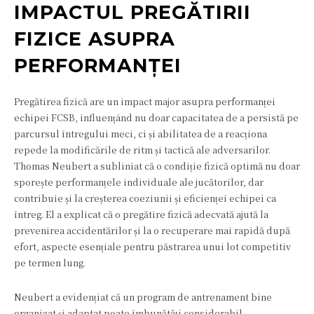
IMPACTUL PREGĂTIRII
FIZICE ASUPRA
PERFORMANȚEI
Pregătirea fizică are un impact major asupra performanței
echipei FCSB, influențând nu doar capacitatea de a persistă pe
parcursul întregului meci, ci și abilitatea de a reacționa
repede la modificările de ritm și tactică ale adversarilor.
Thomas Neubert a subliniat că o condiție fizică optimă nu doar
sporește performanțele individuale ale jucătorilor, dar
contribuie și la creșterea coeziunii și eficienței echipei ca
întreg. El a explicat că o pregătire fizică adecvată ajută la
prevenirea accidentărilor și la o recuperare mai rapidă după
efort, aspecte esențiale pentru păstrarea unui lot competitiv
pe termen lung.
Neubert a evidențiat că un program de antrenament bine
organizat și adaptat poate îmbunătăți considerabil