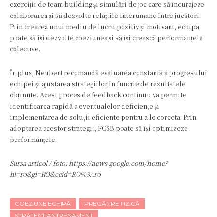
exerciții de team building și simulări de joc care să încurajeze
colaborarea și să dezvolte relațiile interumane între jucători.
Prin crearea unui mediu de lucru pozitiv și motivant, echipa
poate să își dezvolte coeziunea și să își crească performanțele
colective.
În plus, Neubert recomandă evaluarea constantă a progresului
echipei și ajustarea strategiilor în funcție de rezultatele
obținute. Acest proces de feedback continuu va permite
identificarea rapidă a eventualelor deficiențe și
implementarea de soluții eficiente pentru a le corecta. Prin
adoptarea acestor strategii, FCSB poate să își optimizeze
performanțele.
Sursa articol / foto: https://news.google.com/home?
hl=ro&gl=RO&ceid=RO%3Aro
COEZIUNE ECHIPĂ
PREGĂTIRE FIZICĂ
STRATEGII ANTRENAMENT