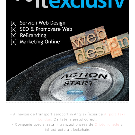
- Ai nevoie de transport aeroport in Anglia? Încearcă
Airport Taxi
London
. Calitate la prețul corect.
- Companie specializata in tranzactionarea de
Criptomonede
si
infrastructura blockchain.