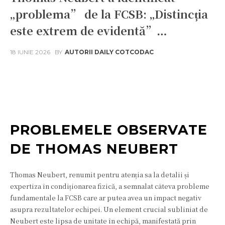
„problema” de la FCSB: „Distincția
este extrem de evidentă”…
18 IUNIE 2026
BY
AUTORII DAILY COTCODAC
Facebook
Twitter
Pinterest
W
PROBLEMELE OBSERVATE
DE THOMAS NEUBERT
Thomas Neubert, renumit pentru atenția sa la detalii și
expertiza în condiționarea fizică, a semnalat câteva probleme
fundamentale la FCSB care ar putea avea un impact negativ
asupra rezultatelor echipei. Un element crucial subliniat de
Neubert este lipsa de unitate în echipă, manifestată prin