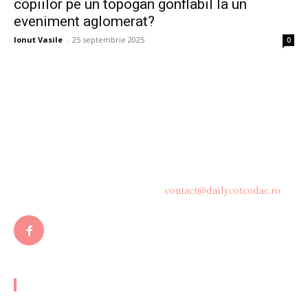
copiilor pe un topogan gonflabil la un
eveniment aglomerat?
Ionut Vasile
-
25 septembrie 2025
0
Bine ați venit pe platforma noastră vibrantă de știri și blogging!
Suntem încântați să vă avem alături în această călătorie
captivantă prin lumea informației și a ideilor. Aici, veți
descoperi o comunitate activă și pasionată, gata să exploreze
subiecte variate și să împărtășească perspective diverse.
Contacteaza-ne oricand la adresa:
contact@dailycotcodac.ro
ARTICOLE POPULARE