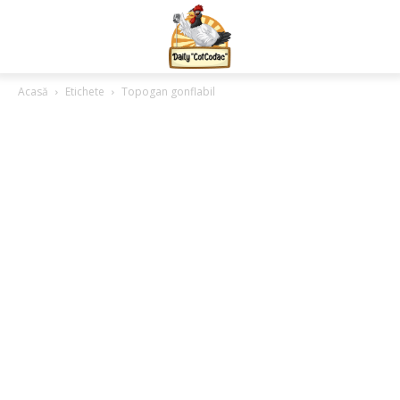
Acasă
Etichete
Topogan gonflabil