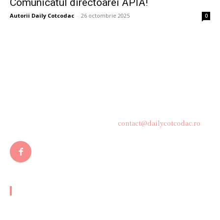
Comunicatul directoarei APIA!
Autorii Daily Cotcodac
-
26 octombrie 2025
0
Bine ați venit pe platforma noastră vibrantă de știri și blogging!
Suntem încântați să vă avem alături în această călătorie
captivantă prin lumea informației și a ideilor. Aici, veți
descoperi o comunitate activă și pasionată, gata să exploreze
subiecte variate și să împărtășească perspective diverse.
Contacteaza-ne oricand la adresa:
contact@dailycotcodac.ro
ARTICOLE POPULARE
Rusia caracterizează distrugerea dronelor ca fiind
„evenimente orchestrate” și reiterează avertismentul către