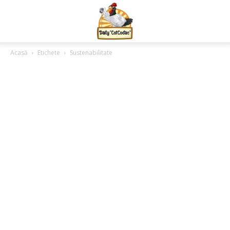
Acasă
Etichete
Sustenabilitate