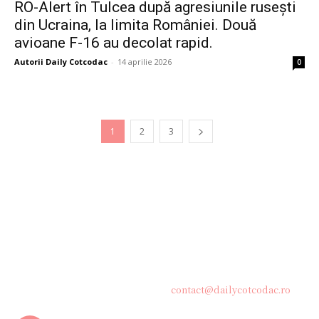
RO-Alert în Tulcea după agresiunile rusești
din Ucraina, la limita României. Două
avioane F-16 au decolat rapid.
Autorii Daily Cotcodac
-
14 aprilie 2026
0
1
2
3
Bine ați venit pe platforma noastră vibrantă de știri și blogging!
Suntem încântați să vă avem alături în această călătorie
captivantă prin lumea informației și a ideilor. Aici, veți
descoperi o comunitate activă și pasionată, gata să exploreze
subiecte variate și să împărtășească perspective diverse.
Contacteaza-ne oricand la adresa:
contact@dailycotcodac.ro