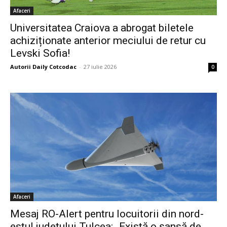
Afaceri
Universitatea Craiova a abrogat biletele
achiziționate anterior meciului de retur cu
Levski Sofia!
Autorii Daily Cotcodac
-
27 iulie 2026
0
Afaceri
Mesaj RO-Alert pentru locuitorii din nord-
estul județului Tulcea: „Există o șansă de