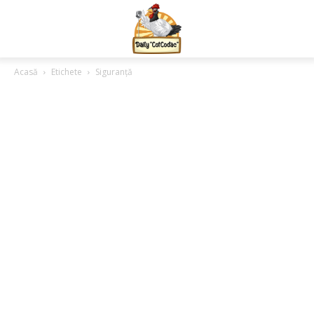
Acasă
Etichete
Siguranță