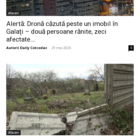
Afaceri
Alertă: Dronă căzută peste un imobil în
Galați – două persoane rănite, zeci
afectate…
Autorii Daily Cotcodac
-
29 mai 2026
0
Afaceri