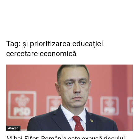
Tag: și prioritizarea educației.
cercetare economică
Afaceri
Mihai Fifor: România este expusă riscului