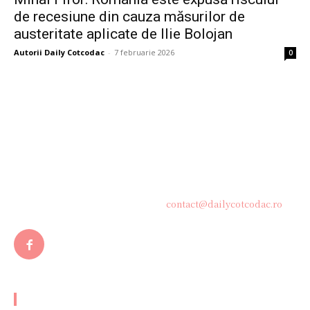
de recesiune din cauza măsurilor de
austeritate aplicate de Ilie Bolojan
Autorii Daily Cotcodac
-
7 februarie 2026
0
Bine ați venit pe platforma noastră vibrantă de știri și blogging!
Suntem încântați să vă avem alături în această călătorie
captivantă prin lumea informației și a ideilor. Aici, veți
descoperi o comunitate activă și pasionată, gata să exploreze
subiecte variate și să împărtășească perspective diverse.
Contacteaza-ne oricand la adresa:
contact@dailycotcodac.ro
ARTICOLE POPULARE