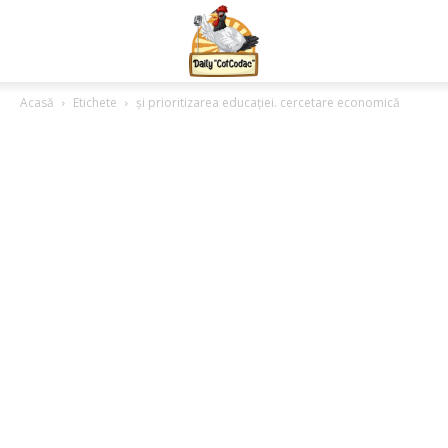
Acasă
Etichete
și prioritizarea educației. cercetare economică