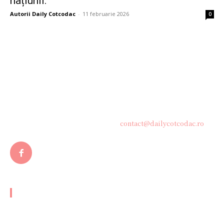
națiunii.
Autorii Daily Cotcodac
-
11 februarie 2026
0
Bine ați venit pe platforma noastră vibrantă de știri și blogging!
Suntem încântați să vă avem alături în această călătorie
captivantă prin lumea informației și a ideilor. Aici, veți
descoperi o comunitate activă și pasionată, gata să exploreze
subiecte variate și să împărtășească perspective diverse.
Contacteaza-ne oricand la adresa:
contact@dailycotcodac.ro
ARTICOLE POPULARE
Ce propuneri aduce Veștea liberalilor pentru a asigura votul
în Parlament pentru Executiv