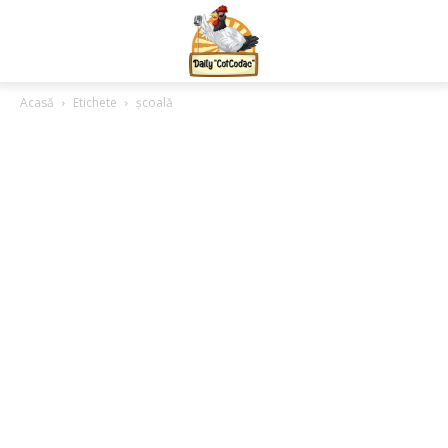
Acasă
Etichete
școală