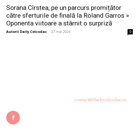
Sorana Cîrstea, pe un parcurs promițător
către sferturile de finală la Roland Garros »
Oponenta viitoare a stârnit o surpriză
Autorii Daily Cotcodac
-
27 mai 2026
0
Bine ați venit pe platforma noastră vibrantă de știri și blogging!
Suntem încântați să vă avem alături în această călătorie
captivantă prin lumea informației și a ideilor. Aici, veți
descoperi o comunitate activă și pasionată, gata să exploreze
subiecte variate și să împărtășească perspective diverse.
Contacteaza-ne oricand la adresa:
contact@dailycotcodac.ro