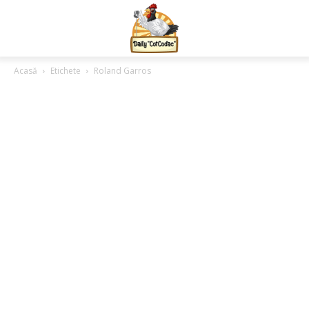
Acasă
Etichete
Roland Garros