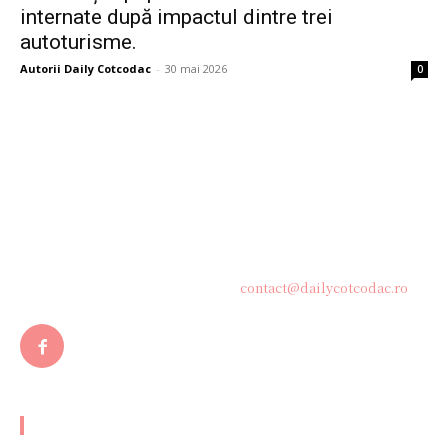
internate după impactul dintre trei
autoturisme.
Autorii Daily Cotcodac
-
30 mai 2026
0
Bine ați venit pe platforma noastră vibrantă de știri și blogging!
Suntem încântați să vă avem alături în această călătorie
captivantă prin lumea informației și a ideilor. Aici, veți
descoperi o comunitate activă și pasionată, gata să exploreze
subiecte variate și să împărtășească perspective diverse.
Contacteaza-ne oricand la adresa:
contact@dailycotcodac.ro
ARTICOLE POPULARE