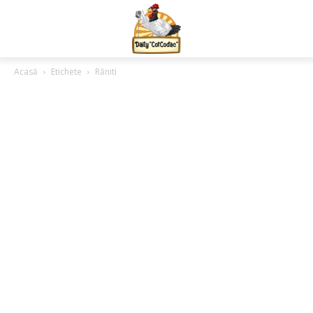
Acasă
Etichete
Răniti