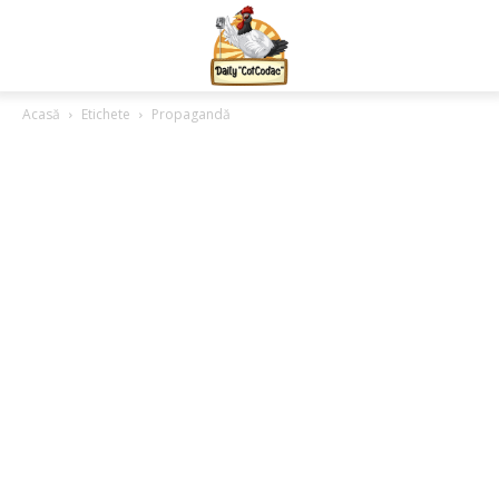
Acasă
Etichete
Propagandă