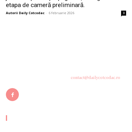
etapa de cameră preliminară.
Autorii Daily Cotcodac
-
6 februarie 2026
0
Bine ați venit pe platforma noastră vibrantă de știri și blogging!
Suntem încântați să vă avem alături în această călătorie
captivantă prin lumea informației și a ideilor. Aici, veți
descoperi o comunitate activă și pasionată, gata să exploreze
subiecte variate și să împărtășească perspective diverse.
Contacteaza-ne oricand la adresa:
contact@dailycotcodac.ro
ARTICOLE POPULARE
SuperLiga: Golgheterul echipei Dinamo a mărturisit ținta