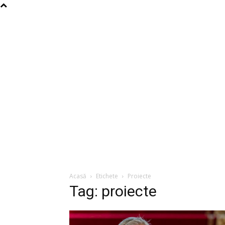
Acasă
Etichete
Proiecte
Tag: proiecte