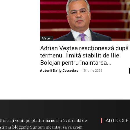
Afaceri
Adrian Veștea reacționează după
termenul limită stabilit de Ilie
Bolojan pentru înaintarea…
Autorii Daily Cotcodac
-
15 iunie 2026
Bine ați venit pe platforma noastră vibrantă de
ARTICOLE
știri și blogging! Suntem încântați să vă avem