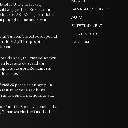
AFACERI
telor Unite în Israel,
ată angajaților: „Rezervați un
SANATATE / HOBBY
e locație. ASTĂZI” / Întrebări
AUTO
un potențial atac american
ENTERTAINMENT
HOME & DECO
ețul Tulcea: Obiect aerospecial
darele MApN în apropierea
FASHION
iale cu…
rezidențial, în urma solicitării
 în legătură cu scandalul
Impactul asupra României ar
m de serios”
firmă că pacea se atinge prin
reușit Ucraina să obțină
 Trump pentru a acționa „mai…
mâniei la Moscova, chemat la
 Zaharova clarifică motivul.