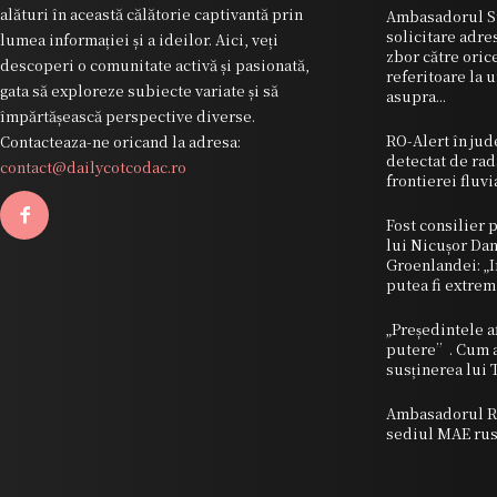
alături în această călătorie captivantă prin
Ambasadorul Sta
solicitare adres
lumea informației și a ideilor. Aici, veți
zbor către oric
descoperi o comunitate activă și pasionată,
referitoare la 
gata să exploreze subiecte variate și să
asupra...
împărtășească perspective diverse.
RO-Alert în jud
Contacteaza-ne oricand la adresa:
detectat de ra
contact@dailycotcodac.ro
frontierei fluv
Fost consilier p
lui Nicușor Dan
Groenlandei: „
putea fi extre
„Președintele a
putere”. Cum a 
susținerea lui
Ambasadorul Ro
sediul MAE rus;