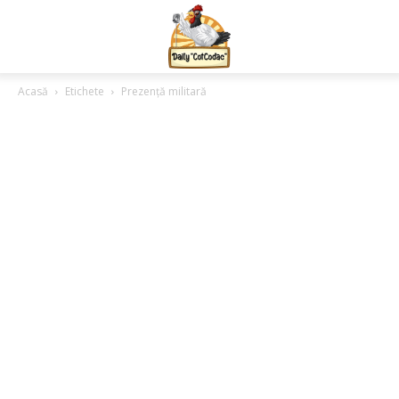
Acasă
Etichete
Prezență militară