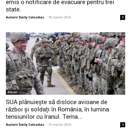
emis o notificare de evacuare pentru trei
state.
Autorii Daily Cotcodac
-
18 martie 2026
0
Afaceri
SUA plănuiește să disloce avioane de
război și soldați în România, în lumina
tensiunilor cu Iranul. Tema…
Autorii Daily Cotcodac
-
10 martie 2026
0