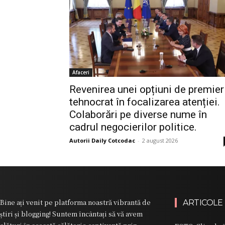
Afaceri
Revenirea unei opțiuni de premier
tehnocrat în focalizarea atenției.
Colaborări pe diverse nume în
cadrul negocierilor politice.
Autorii Daily Cotcodac
-
2 august 2026
Bine ați venit pe platforma noastră vibrantă de
ARTICOLE
știri și blogging! Suntem încântați să vă avem