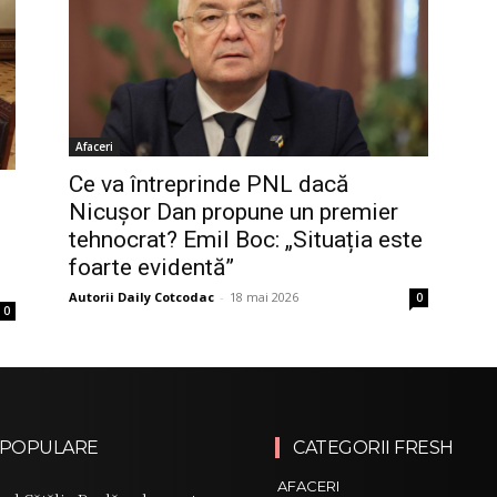
Afaceri
Ce va întreprinde PNL dacă
Nicușor Dan propune un premier
tehnocrat? Emil Boc: „Situația este
foarte evidentă”
Autorii Daily Cotcodac
-
18 mai 2026
0
0
 POPULARE
CATEGORII FRESH
AFACERI