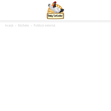
Acasă
Etichete
Politică externă