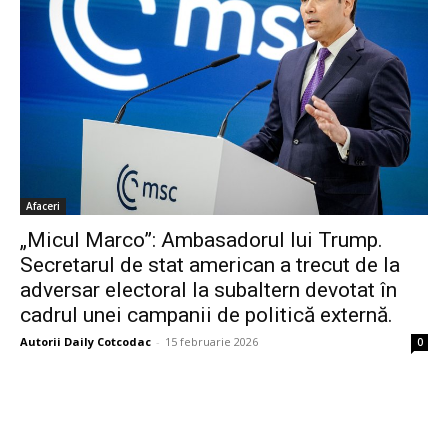
Afaceri
„Micul Marco”: Ambasadorul lui Trump.
Secretarul de stat american a trecut de la
adversar electoral la subaltern devotat în
cadrul unei campanii de politică externă.
Autorii Daily Cotcodac
-
15 februarie 2026
0
Bine ați venit pe platforma noastră vibrantă de știri și blogging!