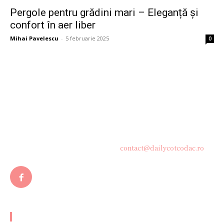
Pergole pentru grădini mari – Eleganță și
confort în aer liber
Mihai Pavelescu
-
5 februarie 2025
0
Bine ați venit pe platforma noastră vibrantă de știri și blogging!
Suntem încântați să vă avem alături în această călătorie
captivantă prin lumea informației și a ideilor. Aici, veți
descoperi o comunitate activă și pasionată, gata să exploreze
subiecte variate și să împărtășească perspective diverse.
Contacteaza-ne oricand la adresa:
contact@dailycotcodac.ro
ARTICOLE POPULARE