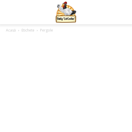
Acasă
Etichete
Pergole