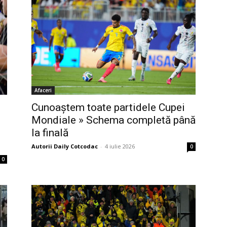
Afaceri
Cunoaștem toate partidele Cupei
Mondiale » Schema completă până
e
la finală
Autorii Daily Cotcodac
-
4 iulie 2026
0
0