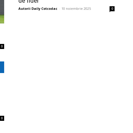
de lider
Autorii Daily Cotcodac
-
10 noiembrie 2025
0
0
0