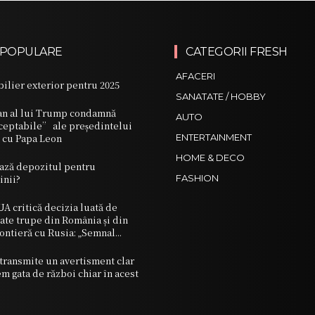
 POPULARE
CATEGORII FRESH
AFACERI
ilier exterior pentru 2025
SANATATE / HOBBY
an al lui Trump condamnă
AUTO
cceptabile” ale președintelui
ă cu Papa Leon
ENTERTAINMENT
HOME & DECO
ază depozitul pentru
inii?
FASHION
UA critică decizia luată de
ate trupe din România și din
frontieră cu Rusia: „Semnal...
transmite un avertisment clar
m gata de război chiar în acest