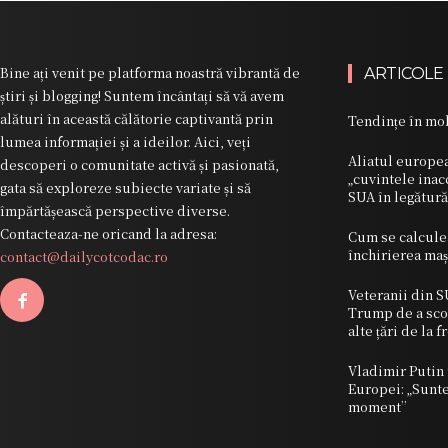
Bine ați venit pe platforma noastră vibrantă de
ARTICOLE
știri și blogging! Suntem încântați să vă avem
alături în această călătorie captivantă prin
Tendințe în mob
lumea informației și a ideilor. Aici, veți
Aliatul europe
descoperi o comunitate activă și pasionată,
„cuvintele ina
gata să exploreze subiecte variate și să
SUA în legătur
împărtășească perspective diverse.
Contacteaza-ne oricand la adresa:
Cum se calcule
închirierea maș
contact@dailycotcodac.ro
Veteranii din S
Trump de a sco
alte țări de la 
Vladimir Putin 
Europei: „Sunte
moment”