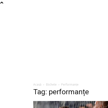
Acasă
Etichete
Performanțe
Tag: performanțe