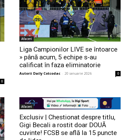
Afaceri
Liga Campionilor LIVE se întoarce
» până acum, 5 echipe s-au
calificat în faza eliminatorie
Autorii Daily Cotcodac
-
20 ianuarie 2026
0
0
Afaceri
Exclusiv | Chestionat despre titlu,
Gigi Becali a rostit doar DOUĂ
cuvinte! FCSB se află la 15 puncte