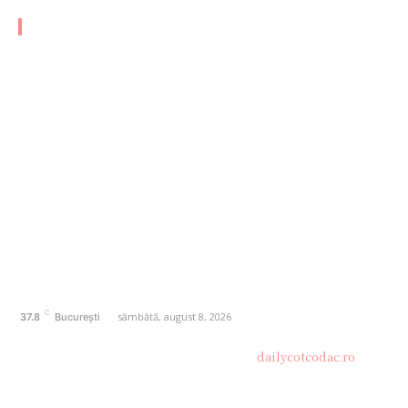
CATEGORII FRESH
AFACERI
1170
SANATATE / HOBBY
20
AUTO
20
ENTERTAINMENT
16
HOME & DECO
14
FASHION
13
Politică de confidențialitate
Contact dailycotcodac.ro
Politica de cookies (GDPR)
C
sâmbătă, august 8, 2026
37.8
București
© Acest site este creat si administrat de
dailycotcodac.ro
.
Toate drepturile rezervate.