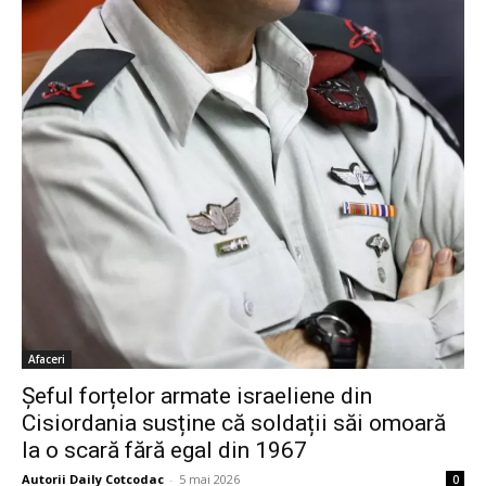
Afaceri
Șeful forțelor armate israeliene din
Cisiordania susține că soldații săi omoară
la o scară fără egal din 1967
Autorii Daily Cotcodac
-
5 mai 2026
0