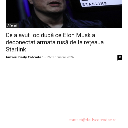
Afaceri
Ce a avut loc după ce Elon Musk a
deconectat armata rusă de la rețeaua
Starlink
Autorii Daily Cotcodac
-
26 februarie 2026
0
Bine ați venit pe platforma noastră vibrantă de știri și blogging!
Suntem încântați să vă avem alături în această călătorie
captivantă prin lumea informației și a ideilor. Aici, veți
descoperi o comunitate activă și pasionată, gata să exploreze
subiecte variate și să împărtășească perspective diverse.
Contacteaza-ne oricand la adresa:
contact@dailycotcodac.ro