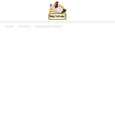
Acasă
Etichete
Operațiuni militare