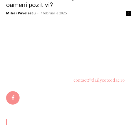
oameni pozitivi?
Mihai Pavelescu
-
7 februarie 2025
0
Bine ați venit pe platforma noastră vibrantă de știri și blogging!
Suntem încântați să vă avem alături în această călătorie
captivantă prin lumea informației și a ideilor. Aici, veți
descoperi o comunitate activă și pasionată, gata să exploreze
subiecte variate și să împărtășească perspective diverse.
Contacteaza-ne oricand la adresa:
contact@dailycotcodac.ro
ARTICOLE POPULARE
Ambasadorul României în cadrul NATO, după captarea