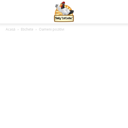
Acasă
Etichete
Oameni pozitivi