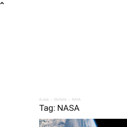
Acasă
Etichete
NASA
Tag: NASA