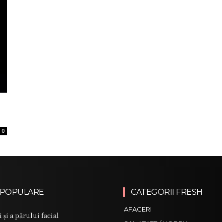
0
 POPULARE
CATEGORII FRESH
AFACERI
i și a părului facial