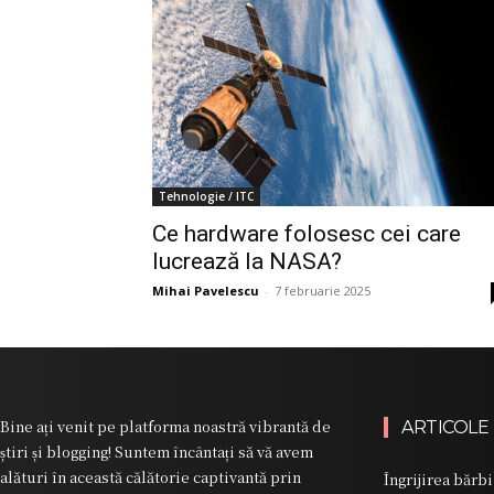
Tehnologie / ITC
Ce hardware folosesc cei care
lucrează la NASA?
Mihai Pavelescu
-
7 februarie 2025
Bine ați venit pe platforma noastră vibrantă de
ARTICOLE
știri și blogging! Suntem încântați să vă avem
alături în această călătorie captivantă prin
Îngrijirea bărbi