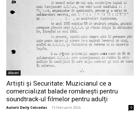
Afaceri
Artiști și Securitate: Muzicianul ce a
comercializat balade românești pentru
soundtrack-ul filmelor pentru adulți
Autorii Daily Cotcodac
-
15 februarie 2026
0
Bine ați venit pe platforma noastră vibrantă de știri și blogging!