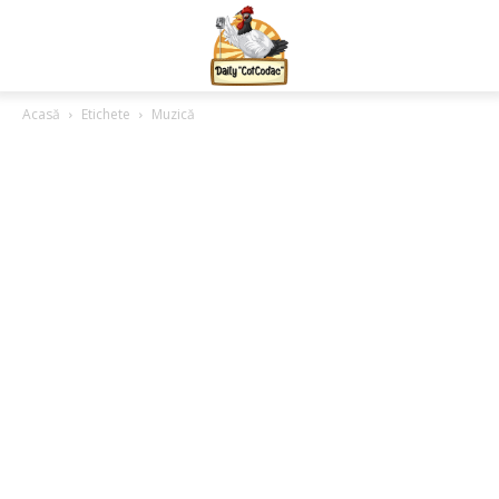
Acasă
Etichete
Muzică