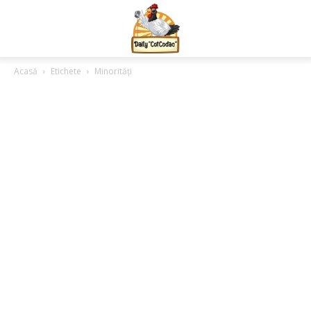
Acasă
Etichete
Minorități