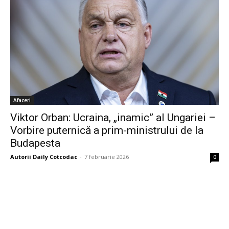
Afaceri
Viktor Orban: Ucraina, „inamic” al Ungariei –
Vorbire puternică a prim-ministrului de la
Budapesta
Autorii Daily Cotcodac
-
7 februarie 2026
0
Bine ați venit pe platforma noastră vibrantă de știri și blogging!
Suntem încântați să vă avem alături în această călătorie