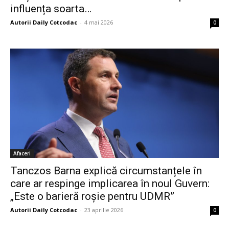
influența soarta…
Autorii Daily Cotcodac
-
4 mai 2026
0
Afaceri
Tanczos Barna explică circumstanțele în
care ar respinge implicarea în noul Guvern:
„Este o barieră roșie pentru UDMR”
Autorii Daily Cotcodac
-
23 aprilie 2026
0