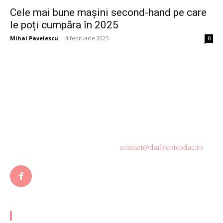
Cele mai bune mașini second-hand pe care
le poți cumpăra în 2025
Mihai Pavelescu
-
4 februarie 2025
0
Bine ați venit pe platforma noastră vibrantă de știri și blogging!
Suntem încântați să vă avem alături în această călătorie
captivantă prin lumea informației și a ideilor. Aici, veți
descoperi o comunitate activă și pasionată, gata să exploreze
subiecte variate și să împărtășească perspective diverse.
Contacteaza-ne oricand la adresa:
contact@dailycotcodac.ro
ARTICOLE POPULARE