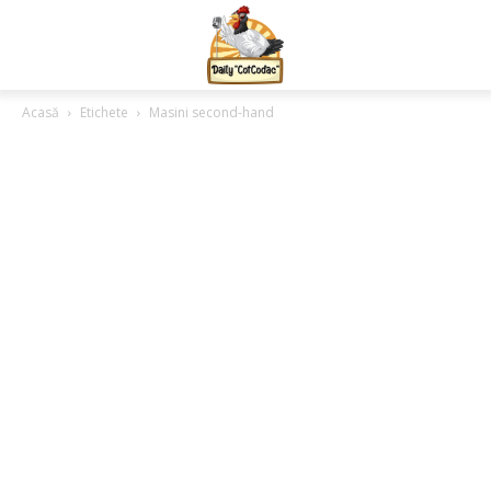
Acasă
Etichete
Masini second-hand