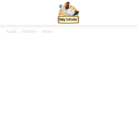
Acasă
Etichete
Istoria