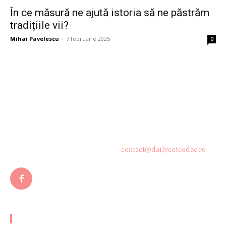
În ce măsură ne ajută istoria să ne păstrăm
tradițiile vii?
Mihai Pavelescu
-
7 februarie 2025
0
Bine ați venit pe platforma noastră vibrantă de știri și blogging!
Suntem încântați să vă avem alături în această călătorie
captivantă prin lumea informației și a ideilor. Aici, veți
descoperi o comunitate activă și pasionată, gata să exploreze
subiecte variate și să împărtășească perspective diverse.
Contacteaza-ne oricand la adresa:
contact@dailycotcodac.ro
ARTICOLE POPULARE