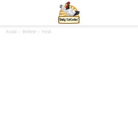
Acasă
Etichete
Forță