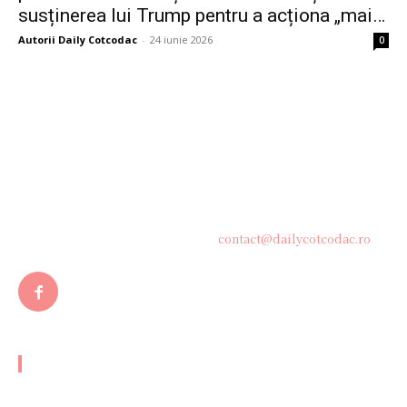
susținerea lui Trump pentru a acționa „mai…
Autorii Daily Cotcodac
-
24 iunie 2026
0
Bine ați venit pe platforma noastră vibrantă de știri și blogging!
Suntem încântați să vă avem alături în această călătorie
captivantă prin lumea informației și a ideilor. Aici, veți
descoperi o comunitate activă și pasionată, gata să exploreze
subiecte variate și să împărtășească perspective diverse.
Contacteaza-ne oricand la adresa:
contact@dailycotcodac.ro
ARTICOLE POPULARE
Ciucu, după declarația AUR și a social-democraților