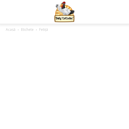
Acasă
Etichete
Fetiță