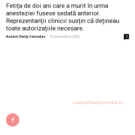
Fetița de doi ani care a murit în urma
anesteziei fusese sedată anterior.
Reprezentanții clinicii susțin că dețineau
toate autorizațiile necesare.
Autorii Daily Cotcodac
-
15 noiembrie 2025
0
Bine ați venit pe platforma noastră vibrantă de știri și blogging!
Suntem încântați să vă avem alături în această călătorie
captivantă prin lumea informației și a ideilor. Aici, veți
descoperi o comunitate activă și pasionată, gata să exploreze
subiecte variate și să împărtășească perspective diverse.
Contacteaza-ne oricand la adresa:
contact@dailycotcodac.ro