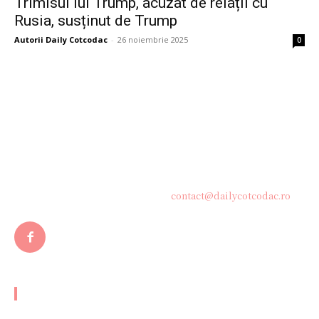
Trimisul lui Trump, acuzat de relații cu
Rusia, susținut de Trump
Autorii Daily Cotcodac
-
26 noiembrie 2025
0
Bine ați venit pe platforma noastră vibrantă de știri și blogging!
Suntem încântați să vă avem alături în această călătorie
captivantă prin lumea informației și a ideilor. Aici, veți
descoperi o comunitate activă și pasionată, gata să exploreze
subiecte variate și să împărtășească perspective diverse.
Contacteaza-ne oricand la adresa:
contact@dailycotcodac.ro
ARTICOLE POPULARE