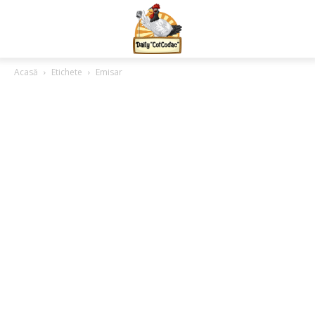
Acasă
Etichete
Emisar