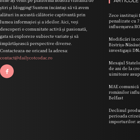
Bine ați venit pe platforma noastră vibrantă de
ARTICOLE
știri și blogging! Suntem încântați să vă avem
alături în această călătorie captivantă prin
Zece instituții 
penalizate cu 
lumea informației și a ideilor. Aici, veți
influențarea R
descoperi o comunitate activă și pasionată,
gata să exploreze subiecte variate și să
Modificări în c
împărtășească perspective diverse.
Bistrița-Năsăud
investigații DN
Contacteaza-ne oricand la adresa:
contact@dailycotcodac.ro
Mesajul Statelo
de ani de la cr
uimitoare asup
MAE comunică m
românilor influ
Belfast
Declinul produc
perioada crizei
importurilor: a