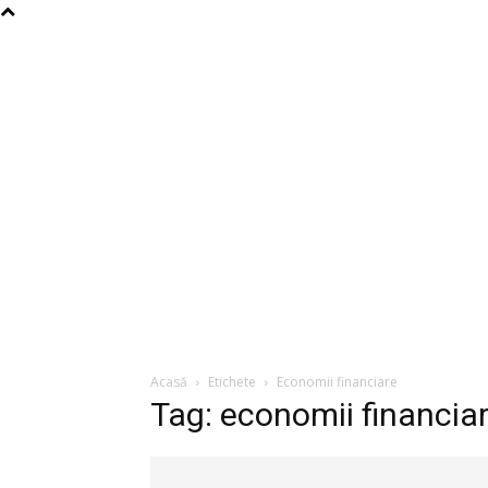
Acasă
Etichete
Economii financiare
Tag: economii financia