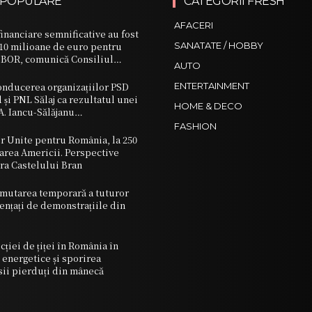
 POPULARE
CATEGORII FRESH
AFACERI
financiare semnificative au fost
710 milioane de euro pentru
SANATATE / HOBBY
OBOR, comunică Consiliul…
AUTO
onducerea organizațiilor PSD
ENTERTAINMENT
 și PNL Sălaj ca rezultatul unei
HOME & DECO
A. Iancu-Sălăjanu…
FASHION
r Unite pentru România, la 250
earea Americii. Perspective
ra Castelului Bran
utarea temporară a tuturor
ențați de demonstrațiile din
ției de țiței în România în
 energetice și sporirea
sii pierduți din mânecă