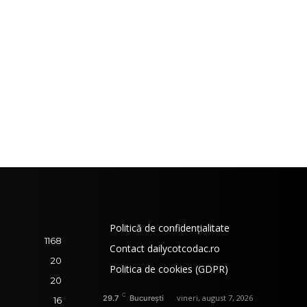
Politică de confidențialitate
1168
Contact dailycotcodac.ro
20
Politica de cookies (GDPR)
20
C
vineri, august 7, 2026
29.7
București
16