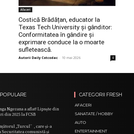
Afaceri
Costică Brădățan, educator la
Texas Tech University și gânditor:
Conformitatea în gândire și
exprimare conduce la o moarte
sufletească.
Autorii Daily Cotcodac
-
10 mai 2026
0
 POPULARE
CATEGORII FRESH
AFACERI
nga Ngezana a aflat! Lipsște din
i din 2025 la FCSB
SANATATE / HOBBY
AUTO
țătorul „Turcul”, care și-a
la Securitatea comunistă și
ENTERTAINMENT