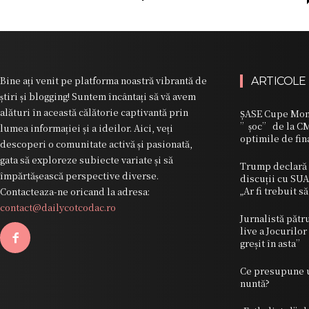
Bine ați venit pe platforma noastră vibrantă de
ARTICOLE
știri și blogging! Suntem încântați să vă avem
alături în această călătorie captivantă prin
ȘASE Cupe Mond
”șoc” de la CM 
lumea informației și a ideilor. Aici, veți
optimile de fin
descoperi o comunitate activă și pasionată,
gata să exploreze subiecte variate și să
Trump declară c
împărtășească perspective diverse.
discuții cu SU
„Ar fi trebuit 
Contacteaza-ne oricand la adresa:
contact@dailycotcodac.ro
Jurnalistă pătr
live a Jocurilo
greșit în asta”
Ce presupune un
nuntă?