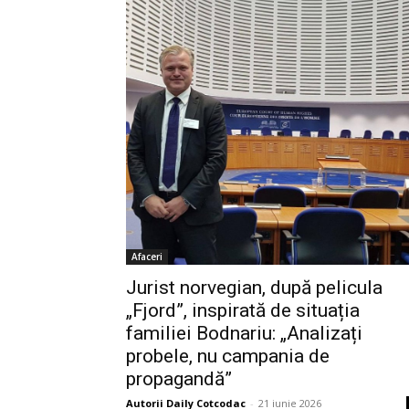
Afaceri
Jurist norvegian, după pelicula
„Fjord”, inspirată de situația
familiei Bodnariu: „Analizați
probele, nu campania de
propagandă”
Autorii Daily Cotcodac
-
21 iunie 2026