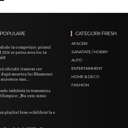
 POPULARE
CATEGORII FRESH
AFACERI
iale în competiție: primul
2026 ar putea avea loc în
SANATATE / HOBBY
ală!
AUTO
ă oficialii iranieni cer
ENTERTAINMENT
A după moartea lui Khamenei:
HOME & DECO
să acționeze mai…
FASHION
unde îmbătată în transmisia
r Olimpice: „Nu este nimic
 playlist bine echilibrat la o