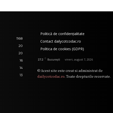
Politică de confidențialitate
1168
Contact dailycotcodac.ro
20
Politica de cookies (GDPR)
20
C
vineri, august 7, 2026
27.2
București
16
14
© Acest site este creat si administrat de
13
dailycotcodac.ro
. Toate drepturile rezervate.