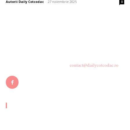
Autorii Daily Cotcodac
-
27 noiembrie 2025
0
Bine ați venit pe platforma noastră vibrantă de știri și blogging!
Suntem încântați să vă avem alături în această călătorie
captivantă prin lumea informației și a ideilor. Aici, veți
descoperi o comunitate activă și pasionată, gata să exploreze
subiecte variate și să împărtășească perspective diverse.
Contacteaza-ne oricand la adresa:
contact@dailycotcodac.ro
ARTICOLE POPULARE
Victor Pițurcă susține inițiativa lui Gigi Becali: „O hotărâre
avantajoasă pentru FCSB”