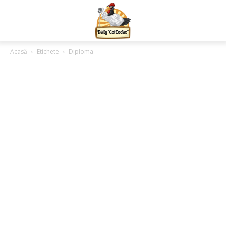
Acasă
Etichete
Diploma