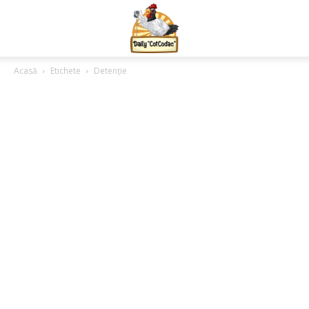
Acasă
Etichete
Detenție