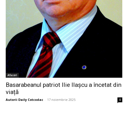
Afaceri
Basarabeanul patriot Ilie Ilașcu a încetat din
viață
Autorii Daily Cotcodac
-
17 noiembrie 2025
0