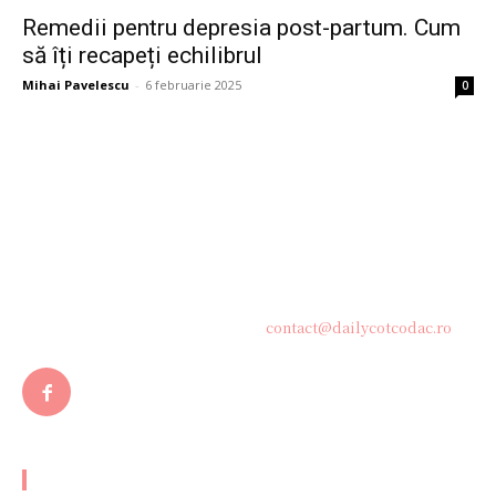
Remedii pentru depresia post-partum. Cum
să îți recapeți echilibrul
Mihai Pavelescu
-
6 februarie 2025
0
Bine ați venit pe platforma noastră vibrantă de știri și blogging!
Suntem încântați să vă avem alături în această călătorie
captivantă prin lumea informației și a ideilor. Aici, veți
descoperi o comunitate activă și pasionată, gata să exploreze
subiecte variate și să împărtășească perspective diverse.
Contacteaza-ne oricand la adresa:
contact@dailycotcodac.ro
ARTICOLE POPULARE