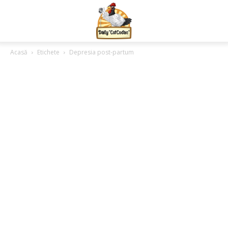
Acasă
Etichete
Depresia post-partum