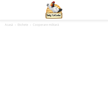
Acasă
Etichete
Cooperare militară