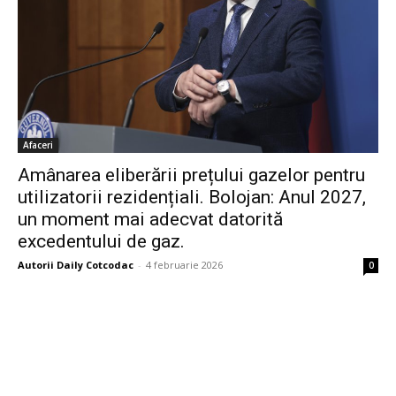
Afaceri
Amânarea eliberării prețului gazelor pentru
utilizatorii rezidențiali. Bolojan: Anul 2027,
un moment mai adecvat datorită
excedentului de gaz.
Autorii Daily Cotcodac
-
4 februarie 2026
0
Bine ați venit pe platforma noastră vibrantă de știri și blogging!
Suntem încântați să vă avem alături în această călătorie