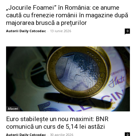
„Jocurile Foamei” în România: ce anume
caută cu frenezie românii în magazine după
majorarea bruscă a prețurilor
Autorii Daily Cotcodac
-
13 iunie 2026
0
Afaceri
Euro stabilește un nou maximit: BNR
comunică un curs de 5,14 lei astăzi
Autorii Daily Cotcodac
-
30 aprilie 2026
0