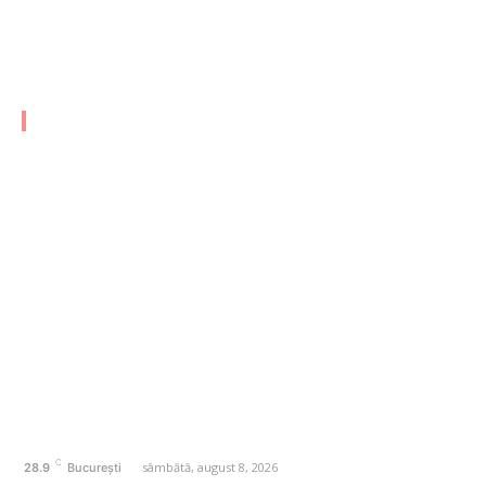
Pot RWA contribui la democratizarea accesului la active de
lux?
CATEGORII FRESH
AFACERI
1171
SANATATE / HOBBY
20
AUTO
20
ENTERTAINMENT
16
HOME & DECO
14
FASHION
13
Politică de confidențialitate
Contact dailycotcodac.ro
Politica de cookies (GDPR)
C
sâmbătă, august 8, 2026
28.9
București