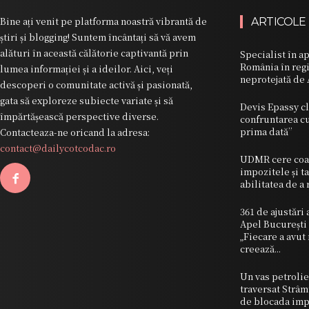
Bine ați venit pe platforma noastră vibrantă de
ARTICOLE
știri și blogging! Suntem încântați să vă avem
alături în această călătorie captivantă prin
Specialist în a
România în reg
lumea informației și a ideilor. Aici, veți
neprotejată de 
descoperi o comunitate activă și pasionată,
gata să exploreze subiecte variate și să
Devis Epassy cl
împărtășească perspective diverse.
confruntarea cu
prima dată”
Contacteaza-ne oricand la adresa:
contact@dailycotcodac.ro
UDMR cere coal
impozitele și t
abilitatea de a
361 de ajustări
Apel București 
„Fiecare a avut
creează...
Un vas petrolie
traversat Strâ
de blocada imp