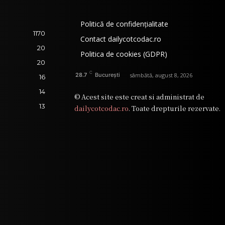
Politică de confidențialitate
1170
Contact dailycotcodac.ro
20
Politica de cookies (GDPR)
20
C
sâmbătă, august 8, 2026
28.7
București
16
14
© Acest site este creat si administrat de
13
dailycotcodac.ro
. Toate drepturile rezervate.