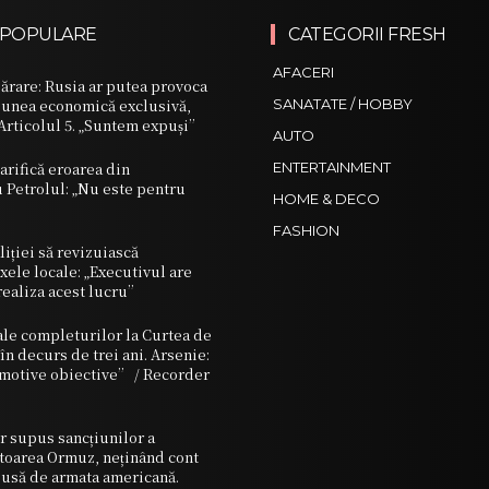
 POPULARE
CATEGORII FRESH
AFACERI
părare: Rusia ar putea provoca
iunea economică exclusivă,
SANATATE / HOBBY
Articolul 5. „Suntem expuși”
AUTO
arifică eroarea din
ENTERTAINMENT
 Petrolul: „Nu este pentru
HOME & DECO
FASHION
iției să revizuiască
axele locale: „Executivul are
 realiza acest lucru”
 ale completurilor la Curtea de
în decurs de trei ani. Arsenie:
 motive obiective” / Recorder
r supus sancțiunilor a
mtoarea Ormuz, neținând cont
usă de armata americană.