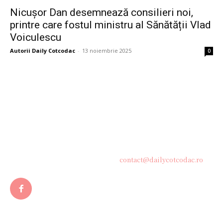
Nicușor Dan desemnează consilieri noi,
printre care fostul ministru al Sănătății Vlad
Voiculescu
Autorii Daily Cotcodac
-
13 noiembrie 2025
0
Bine ați venit pe platforma noastră vibrantă de știri și blogging!
Suntem încântați să vă avem alături în această călătorie
captivantă prin lumea informației și a ideilor. Aici, veți
descoperi o comunitate activă și pasionată, gata să exploreze
subiecte variate și să împărtășească perspective diverse.
Contacteaza-ne oricand la adresa:
contact@dailycotcodac.ro