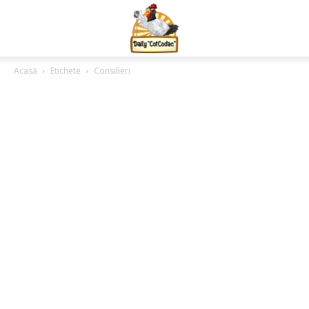
Acasă
Etichete
Consilieri