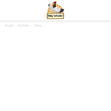
Acasă
Etichete
Chivu