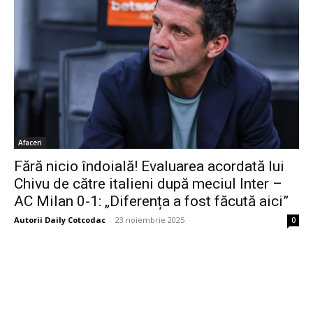
Afaceri
Fără nicio îndoială! Evaluarea acordată lui
Chivu de către italieni după meciul Inter –
AC Milan 0-1: „Diferența a fost făcută aici”
Autorii Daily Cotcodac
-
23 noiembrie 2025
0
Bine ați venit pe platforma noastră vibrantă de știri și blogging!
Suntem încântați să vă avem alături în această călătorie