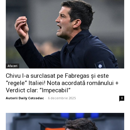
Afaceri
Chivu l-a surclasat pe Fabregas și este
”regele” Italiei! Nota acordată românului +
Verdict clar: ”Impecabil”
Autorii Daily Cotcodac
-
6 decembrie 2025
0