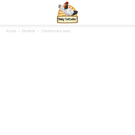
Acasă
Etichete
Chestionare auto