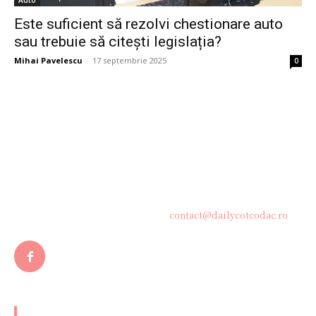
Auto
Este suficient să rezolvi chestionare auto
sau trebuie să citești legislația?
Mihai Pavelescu
-
17 septembrie 2025
0
Bine ați venit pe platforma noastră vibrantă de știri și blogging!
Suntem încântați să vă avem alături în această călătorie
captivantă prin lumea informației și a ideilor. Aici, veți
descoperi o comunitate activă și pasionată, gata să exploreze
subiecte variate și să împărtășească perspective diverse.
Contacteaza-ne oricand la adresa:
contact@dailycotcodac.ro
ARTICOLE POPULARE