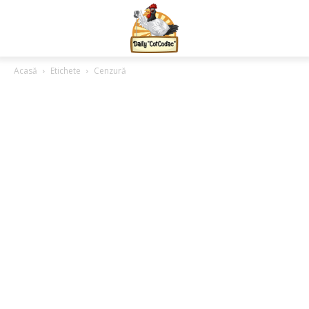
Acasă
Etichete
Cenzură