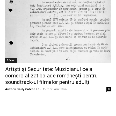
Afaceri
Artiști și Securitate: Muzicianul ce a
comercializat balade românești pentru
soundtrack-ul filmelor pentru adulți
Autorii Daily Cotcodac
-
15 februarie 2026
0
Bine ați venit pe platforma noastră vibrantă de știri și blogging!